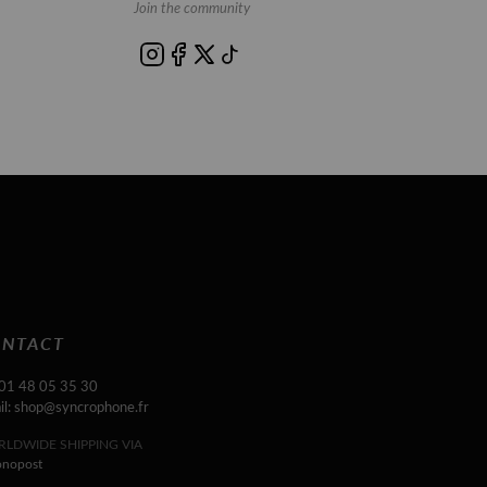
Join the community
NTACT
 01 48 05 35 30
il: shop@syncrophone.fr
LDWIDE SHIPPING VIA
onopost