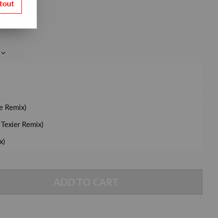
tout
e Remix)
 Texier Remix)
x)
ADD TO CART