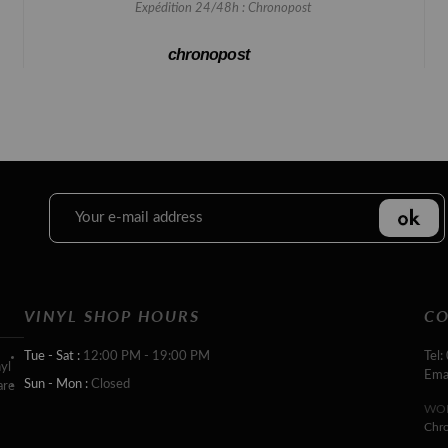
Expédition 24/48h : Chronopost
chronopost
VINYL SHOP HOURS
CO
Tue - Sat :
12:00 PM - 19:00 PM
Tel:
yl
Ema
Sun - Mon :
Closed
are
WOR
Chr