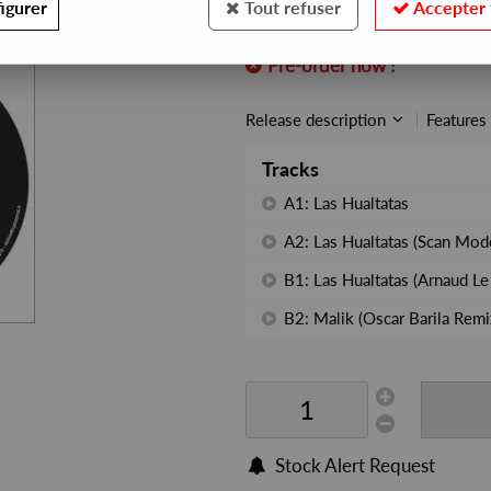
igurer
Tout refuser
Accepter 
REF. :
LIMONADA06
Pre-order now !
Release description
Features
Tracks
A1: Las Hualtatas
A2: Las Hualtatas (Scan Mod
B1: Las Hualtatas (Arnaud Le
B2: Malik (Oscar Barila Remi
Stock Alert Request