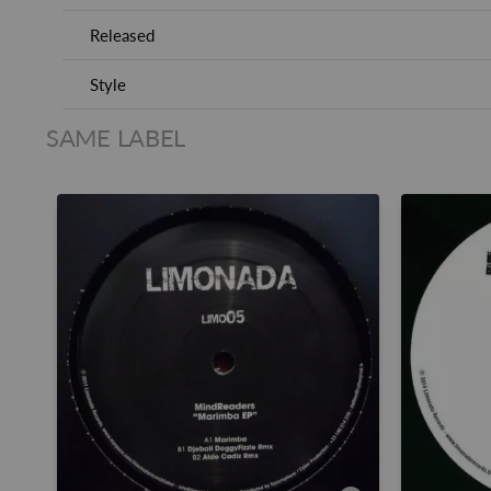
Released
Style
SAME LABEL