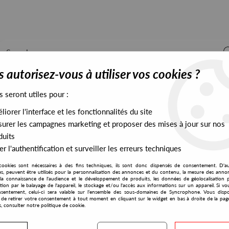
 autorisez-vous à utiliser vos cookies ?
s seront utiles pour :
iorer l'interface et les fonctionnalités du site
ALL STOCK
EXCLUSIVES
PRESALES EXCLUSIVES
urer les campagnes marketing et proposer des mises à jour sur nos
duits
r l'authentification et surveiller les erreurs techniques
P
cookies sont nécessaires à des fins techniques, ils sont donc dispensés de consentement. D'a
Limonada
res, peuvent être utilisés pour la personnalisation des annonces et du contenu, la mesure des anno
la connaissance de l'audience et le développement de produits, les données de géolocalisation p
Sergio Parrado
cation par le balayage de l'appareil, le stockage et/ou l'accès aux informations sur un appareil. Si 
sentement, celui-ci sera valable sur l’ensemble des sous-domaines de Syncrophone. Vous disp
Las Hualtatas EP
té de retirer votre consentement à tout moment en cliquant sur le widget en bas à droite de la pag
s, consulter notre politique de cookie.
10
,
00
€
incl. taxes