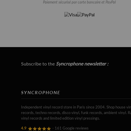
Paiement sécurisé par carte bancaire et PayPal
Subscribe to the
Syncrophone newsletter :
SYNCROPHONE
Independent vinyl record store in Paris since 2004. Shop house vin
records, techno records, disco vinyl, funk records, ambient vinyl. R
vinyl records and limited edition vinyl pressings.
4.9
- 161 Google reviews