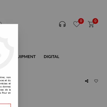
0
0
DJ EQUIPMENT
DIGITAL
utres, non
nces et du
récises et
vous donnez
osez de la
e. Pour en