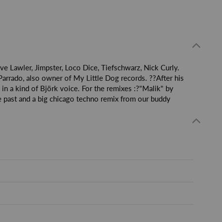
eve Lawler, Jimpster, Loco Dice, Tiefschwarz, Nick Curly.
 Parrado, also owner of My Little Dog records. ??After his
in a kind of Björk voice. For the remixes :?"Malik" by
he past and a big chicago techno remix from our buddy