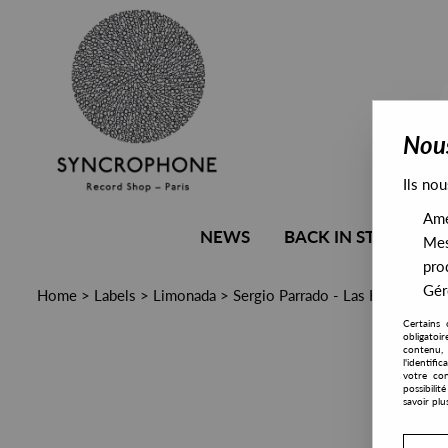
Nous
Ils nou
Amél
NEWS
BACK IN STOCK
Mes
pro
Gére
Home
>
Labels
>
Limonada
>
Sergio Parrado - Las Hualtatas E
Certains 
obligatoi
contenu, 
l'identifi
votre con
possibili
savoir plu