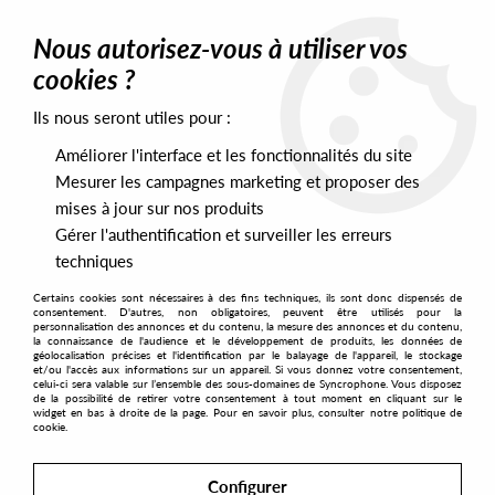
0
Nous autorisez-vous à utiliser vos
cookies ?
Ils nous seront utiles pour :
Home
>
Labels
>
Fracture
>
Signalweiss - Artificial (Milton Bradley
remix)
Améliorer l'interface et les fonctionnalités du site
Mesurer les campagnes marketing et proposer des
mises à jour sur nos produits
Gérer l'authentification et surveiller les erreurs
techniques
Certains cookies sont nécessaires à des fins techniques, ils sont donc dispensés de
consentement. D'autres, non obligatoires, peuvent être utilisés pour la
personnalisation des annonces et du contenu, la mesure des annonces et du contenu,
la connaissance de l'audience et le développement de produits, les données de
géolocalisation précises et l'identification par le balayage de l'appareil, le stockage
et/ou l'accès aux informations sur un appareil. Si vous donnez votre consentement,
celui-ci sera valable sur l’ensemble des sous-domaines de Syncrophone. Vous disposez
de la possibilité de retirer votre consentement à tout moment en cliquant sur le
widget en bas à droite de la page. Pour en savoir plus, consulter notre politique de
cookie.
Configurer