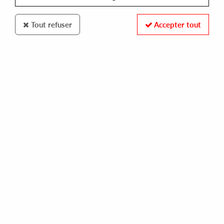
Tout refuser
Accepter tout
Fracture
Signalweiss
Artificial (Milton Bradley remix)
10
,
00
€
incl. taxes
REF. :
FRACT002
Pre-order now !
Tracks