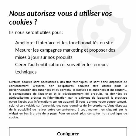
0
Nous autorisez-vous à utiliser vos
cookies ?
Ils nous seront utiles pour :
Home
>
Labels
>
Wax Classic
>
Steve Frisco - Adventures in Lo-Fi
Améliorer l'interface et les fonctionnalités du site
Mesurer les campagnes marketing et proposer des
mises à jour sur nos produits
Gérer l'authentification et surveiller les erreurs
techniques
Certains cookies sont nécessaires à des fins techniques, ils sont donc dispensés de
consentement. D'autres, non obligatoires, peuvent être utilisés pour la
personnalisation des annonces et du contenu, la mesure des annonces et du contenu,
la connaissance de l'audience et le développement de produits, les données de
géolocalisation précises et l'identification par le balayage de l'appareil, le stockage
et/ou l'accès aux informations sur un appareil. Si vous donnez votre consentement,
celui-ci sera valable sur l’ensemble des sous-domaines de Syncrophone. Vous disposez
de la possibilité de retirer votre consentement à tout moment en cliquant sur le
widget en bas à droite de la page. Pour en savoir plus, consulter notre politique de
cookie.
Configurer