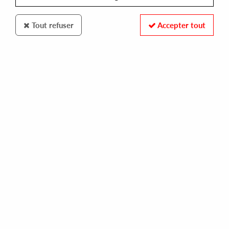
Tout refuser
Accepter tout
Wax Classic
Steve Frisco
Adventures in Lo-Fi
10
,
00
€
incl. taxes
REF. :
WXC014
In stock
Tracks