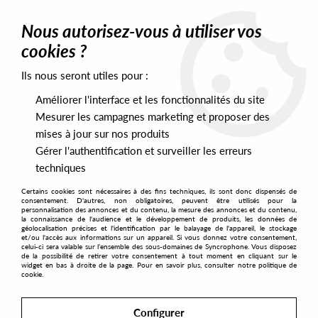
0
Nous autorisez-vous à utiliser vos
cookies ?
Ils nous seront utiles pour :
Home
>
Labels
>
The Other Side Of The City
>
The Other Side Of
The City - Downtown Revitalization
Améliorer l'interface et les fonctionnalités du site
Mesurer les campagnes marketing et proposer des
mises à jour sur nos produits
Gérer l'authentification et surveiller les erreurs
techniques
Certains cookies sont nécessaires à des fins techniques, ils sont donc dispensés de
consentement. D'autres, non obligatoires, peuvent être utilisés pour la
personnalisation des annonces et du contenu, la mesure des annonces et du contenu,
la connaissance de l'audience et le développement de produits, les données de
géolocalisation précises et l'identification par le balayage de l'appareil, le stockage
et/ou l'accès aux informations sur un appareil. Si vous donnez votre consentement,
celui-ci sera valable sur l’ensemble des sous-domaines de Syncrophone. Vous disposez
de la possibilité de retirer votre consentement à tout moment en cliquant sur le
widget en bas à droite de la page. Pour en savoir plus, consulter notre politique de
cookie.
Configurer