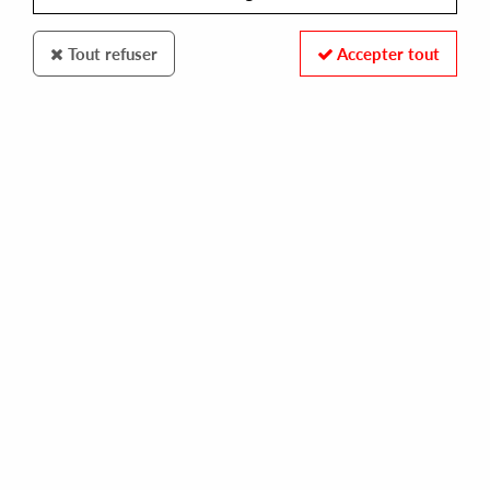
Tout refuser
Accepter tout
The Other Side Of The City
Downtown Revitalization
10
,
00
€
incl. taxes
REF. :
CITY01
In stock
Tracks
A1: Pale