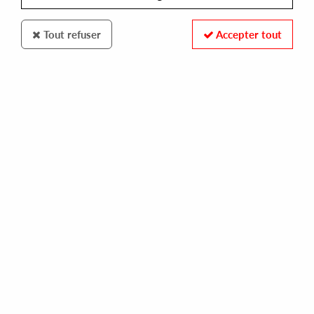
Tout refuser
Accepter tout
Robsoul
Tommy Vicari Jr
In The Night
10
,
00
€
incl. taxes
REF. :
ROBSOUL176
In stock
Tracks
A1: Breff