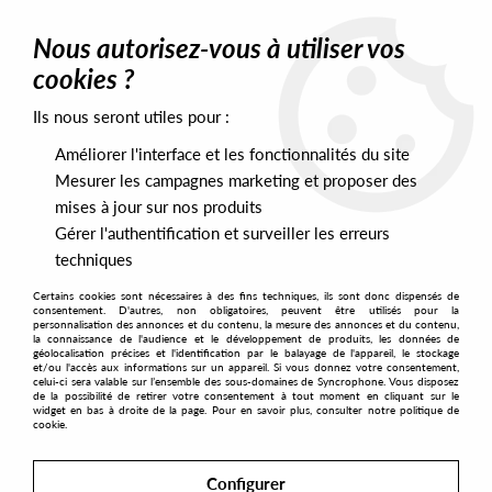
0
Nous autorisez-vous à utiliser vos
cookies ?
Ils nous seront utiles pour :
Home
>
Labels
>
Robsoul
>
Tommy Vicari Jr - In The Night
Améliorer l'interface et les fonctionnalités du site
Mesurer les campagnes marketing et proposer des
mises à jour sur nos produits
Gérer l'authentification et surveiller les erreurs
techniques
Certains cookies sont nécessaires à des fins techniques, ils sont donc dispensés de
consentement. D'autres, non obligatoires, peuvent être utilisés pour la
personnalisation des annonces et du contenu, la mesure des annonces et du contenu,
la connaissance de l'audience et le développement de produits, les données de
géolocalisation précises et l'identification par le balayage de l'appareil, le stockage
et/ou l'accès aux informations sur un appareil. Si vous donnez votre consentement,
celui-ci sera valable sur l’ensemble des sous-domaines de Syncrophone. Vous disposez
de la possibilité de retirer votre consentement à tout moment en cliquant sur le
widget en bas à droite de la page. Pour en savoir plus, consulter notre politique de
cookie.
Configurer