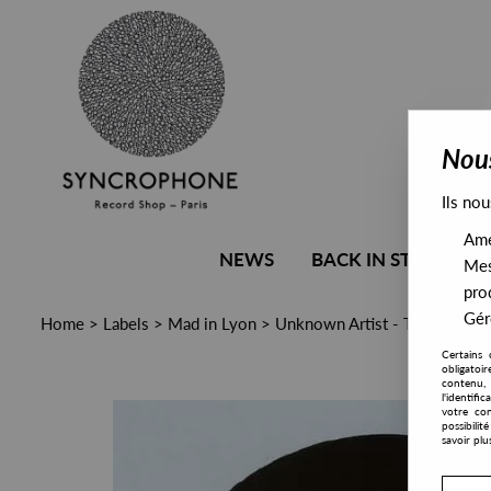
Nous
Ils nou
Amél
NEWS
BACK IN STOCK
Mes
pro
Gére
Home
>
Labels
>
Mad in Lyon
>
Unknown Artist - T2
Certains 
obligatoi
contenu, 
l'identifi
votre con
possibili
savoir plu