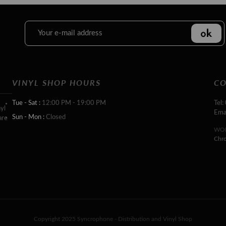
VINYL SHOP HOURS
CO
Tue - Sat :
12:00 PM - 19:00 PM
Tel:
yl
Ema
Sun - Mon :
Closed
are
WOR
Chr
Copyright 2025 Syncrophone - Distribution and Vinyl Shop