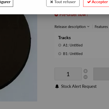
igurer
Tout refuser
Accepter 
REF. :
800T2
Pre-order now !
Release description
Features
Tracks
A1: Untitled
B1: Untitled
Stock Alert Request