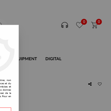
0
0
DJ EQUIPMENT
DIGITAL
utres, non
nces et du
récises et
vous donnez
osez de la
e. Pour en