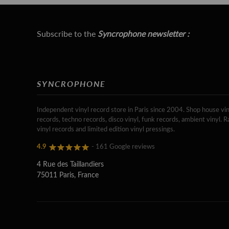
Subscribe to the
Syncrophone newsletter :
SYNCROPHONE
Independent vinyl record store in Paris since 2004. Shop house vin
records, techno records, disco vinyl, funk records, ambient vinyl. R
vinyl records and limited edition vinyl pressings.
4.9
- 161 Google reviews
4 Rue des Taillandiers
75011 Paris, France