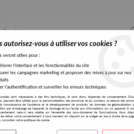
 autorisez-vous à utiliser vos cookies ?
s seront utiles pour :
iorer l'interface et les fonctionnalités du site
ALL STOCK
EXCLUSIVES
PRESALES EXCLUSIVES
urer les campagnes marketing et proposer des mises à jour sur nos
duits
r l'authentification et surveiller les erreurs techniques
cookies sont nécessaires à des fins techniques, ils sont donc dispensés de consentement. D'a
800
res, peuvent être utilisés pour la personnalisation des annonces et du contenu, la mesure des anno
la connaissance de l'audience et le développement de produits, les données de géolocalisation p
Unknown Artist
cation par le balayage de l'appareil, le stockage et/ou l'accès aux informations sur un appareil. Si 
sentement, celui-ci sera valable sur l’ensemble des sous-domaines de Syncrophone. Vous disp
T2
té de retirer votre consentement à tout moment en cliquant sur le widget en bas à droite de la pag
s, consulter notre politique de cookie.
10
,
00
€
incl. taxes