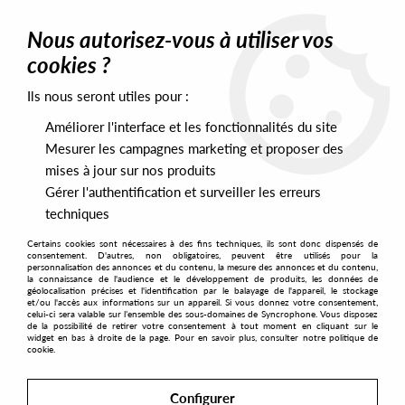
0
Nous autorisez-vous à utiliser vos
cookies ?
Ils nous seront utiles pour :
Home
>
Artists
>
Abacus
>
Abacus - Analog Trks Vol.1 (Reissue)
Améliorer l'interface et les fonctionnalités du site
Mesurer les campagnes marketing et proposer des
mises à jour sur nos produits
Gérer l'authentification et surveiller les erreurs
techniques
Certains cookies sont nécessaires à des fins techniques, ils sont donc dispensés de
consentement. D'autres, non obligatoires, peuvent être utilisés pour la
personnalisation des annonces et du contenu, la mesure des annonces et du contenu,
la connaissance de l'audience et le développement de produits, les données de
géolocalisation précises et l'identification par le balayage de l'appareil, le stockage
et/ou l'accès aux informations sur un appareil. Si vous donnez votre consentement,
celui-ci sera valable sur l’ensemble des sous-domaines de Syncrophone. Vous disposez
de la possibilité de retirer votre consentement à tout moment en cliquant sur le
widget en bas à droite de la page. Pour en savoir plus, consulter notre politique de
cookie.
Configurer