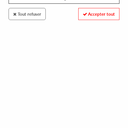
Tout refuser
Accepter tout
Phonogramme
Abacus
Analog Trks Vol.1 (Reissue)
15
,
90
€
incl. taxes
REF. :
PHONOGRAMME53