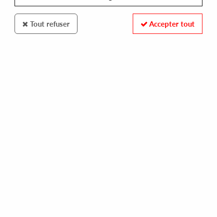
Tout refuser
Accepter tout
Industrial Light
Aleqs Notal
Pain Of Truth EP
13
,
00
€
incl. taxes
REF. :
IL007