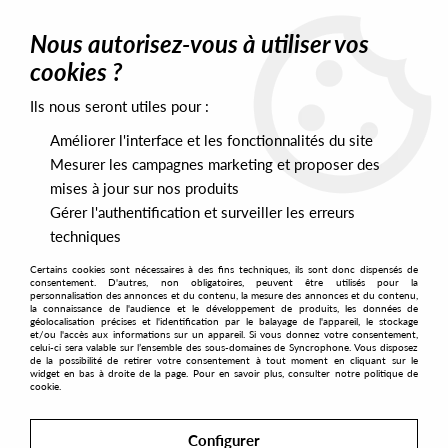
0
Nous autorisez-vous à utiliser vos
cookies ?
Ils nous seront utiles pour :
Home
>
Artists
>
Aleqs Notal
>
Aleqs Notal - Pain Of Truth EP
Améliorer l'interface et les fonctionnalités du site
Mesurer les campagnes marketing et proposer des
mises à jour sur nos produits
Gérer l'authentification et surveiller les erreurs
techniques
Certains cookies sont nécessaires à des fins techniques, ils sont donc dispensés de
consentement. D'autres, non obligatoires, peuvent être utilisés pour la
personnalisation des annonces et du contenu, la mesure des annonces et du contenu,
la connaissance de l'audience et le développement de produits, les données de
géolocalisation précises et l'identification par le balayage de l'appareil, le stockage
et/ou l'accès aux informations sur un appareil. Si vous donnez votre consentement,
celui-ci sera valable sur l’ensemble des sous-domaines de Syncrophone. Vous disposez
de la possibilité de retirer votre consentement à tout moment en cliquant sur le
widget en bas à droite de la page. Pour en savoir plus, consulter notre politique de
cookie.
Configurer