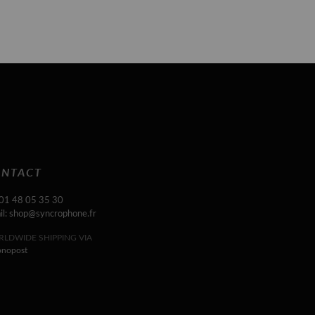
NTACT
 01 48 05 35 30
il: shop@syncrophone.fr
LDWIDE SHIPPING VIA
onopost