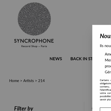
Nous
Ils nou
Amél
NEWS
BACK IN STOCK
Mes
pro
Gére
Home
>
Artists
>
214
Certains 
obligatoi
contenu, 
l'identifi
votre con
possibili
savoir plu
PRESALE
Filter by