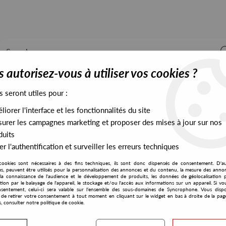
 autorisez-vous à utiliser vos cookies ?
s seront utiles pour :
iorer l'interface et les fonctionnalités du site
ALL STOCK
EXCLUSIVES
PRESALES EXCLUSIVES
urer les campagnes marketing et proposer des mises à jour sur nos
duits
r l'authentification et surveiller les erreurs techniques
cookies sont nécessaires à des fins techniques, ils sont donc dispensés de consentement. D'a
res, peuvent être utilisés pour la personnalisation des annonces et du contenu, la mesure des anno
la connaissance de l'audience et le développement de produits, les données de géolocalisation p
214
cation par le balayage de l'appareil, le stockage et/ou l'accès aux informations sur un appareil. Si 
sentement, celui-ci sera valable sur l’ensemble des sous-domaines de Syncrophone. Vous disp
té de retirer votre consentement à tout moment en cliquant sur le widget en bas à droite de la pag
s, consulter notre politique de cookie.
S EXCLUSIVES