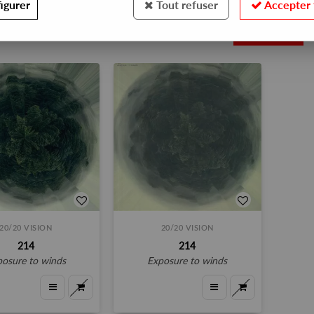
igurer
Tout refuser
Accepter 
2
20/20 VISION
20/20 VISION
214
214
xposure to winds
exposure to winds