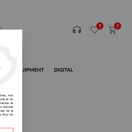
0
0
DJ EQUIPMENT
DIGITAL
utres, non
nces et du
récises et
vous donnez
osez de la
e. Pour en