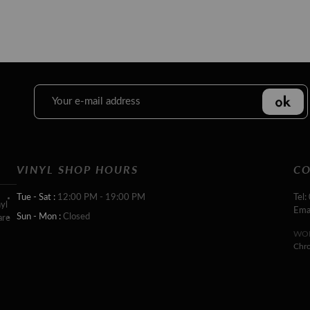
VINYL SHOP HOURS
CO
Tue - Sat :
12:00 PM - 19:00 PM
Tel:
yl
Ema
Sun - Mon :
Closed
are
WOR
Chr