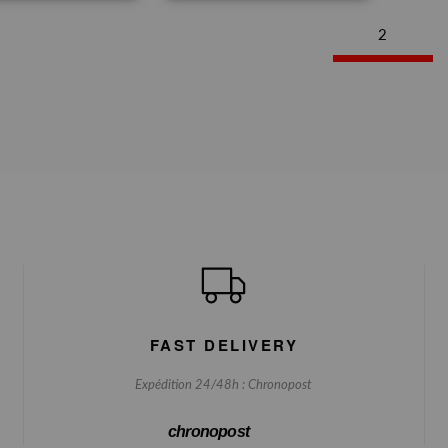
2
FAST DELIVERY
Expédition 24/48h : Chronopost
chronopost