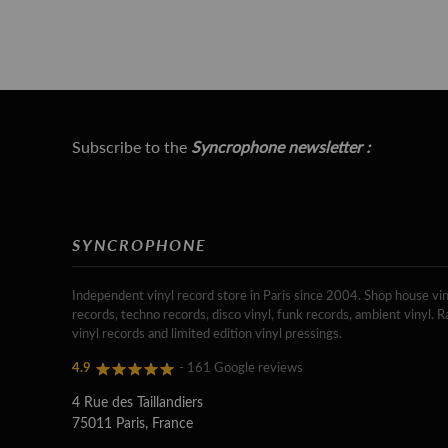
Subscribe to the
Syncrophone newsletter :
SYNCROPHONE
Independent vinyl record store in Paris since 2004. Shop house vin
records, techno records, disco vinyl, funk records, ambient vinyl. R
vinyl records and limited edition vinyl pressings.
4.9
- 161 Google reviews
4 Rue des Taillandiers
75011 Paris, France