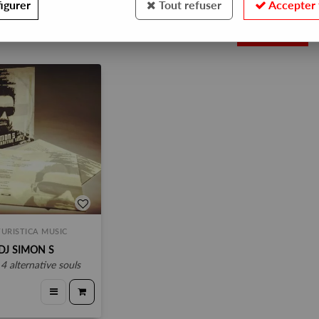
igurer
Tout refuser
Accepter 
1
URISTICA MUSIC
DJ SIMON S
c 4 alternative souls