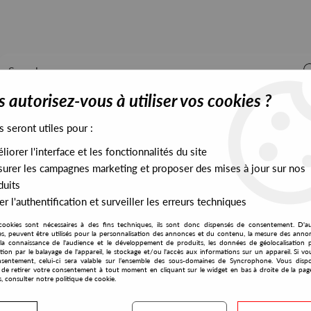
 autorisez-vous à utiliser vos cookies ?
s seront utiles pour :
iorer l'interface et les fonctionnalités du site
ALL STOCK
EXCLUSIVES
PRESALES EXCLUSIVES
urer les campagnes marketing et proposer des mises à jour sur nos
duits
r l'authentification et surveiller les erreurs techniques
cookies sont nécessaires à des fins techniques, ils sont donc dispensés de consentement. D'a
res, peuvent être utilisés pour la personnalisation des annonces et du contenu, la mesure des anno
la connaissance de l'audience et le développement de produits, les données de géolocalisation p
A Cat Called Fritz
cation par le balayage de l'appareil, le stockage et/ou l'accès aux informations sur un appareil. Si 
sentement, celui-ci sera valable sur l’ensemble des sous-domaines de Syncrophone. Vous disp
té de retirer votre consentement à tout moment en cliquant sur le widget en bas à droite de la pag
s, consulter notre politique de cookie.
S EXCLUSIVES