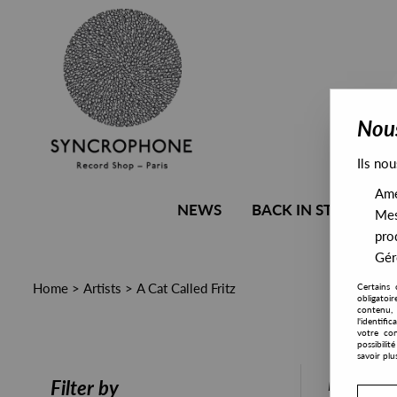
Nous
Ils nou
Amél
NEWS
BACK IN STOCK
Mes
pro
Gére
Home
>
Artists
>
A Cat Called Fritz
Certains 
obligatoi
contenu, 
l'identifi
votre con
possibili
savoir plu
PRESALE
Filter by