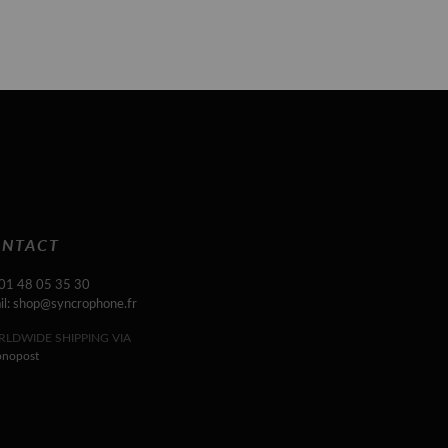
NTACT
 01 48 05 35 30
il: shop@syncrophone.fr
LDWIDE SHIPPING VIA
onopost