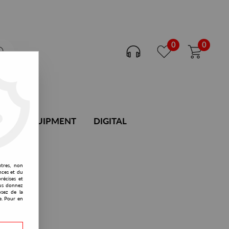
0
0
DJ EQUIPMENT
DIGITAL
utres, non
nces et du
récises et
vous donnez
osez de la
e. Pour en