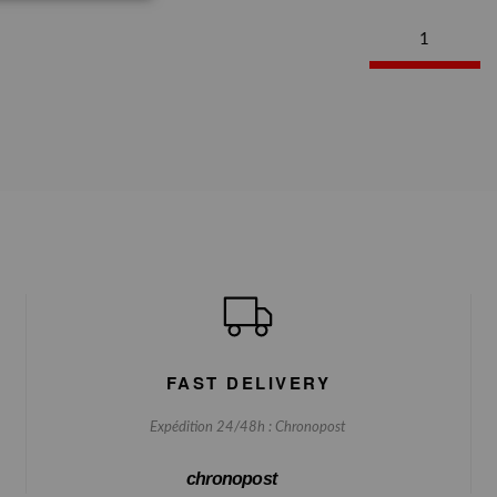
1
FAST DELIVERY
Expédition 24/48h : Chronopost
chronopost