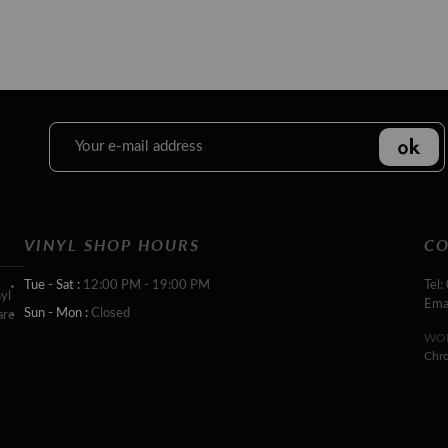
VINYL SHOP HOURS
CO
Tue - Sat :
12:00 PM - 19:00 PM
Tel:
yl
Ema
Sun - Mon :
Closed
are
WOR
Chr