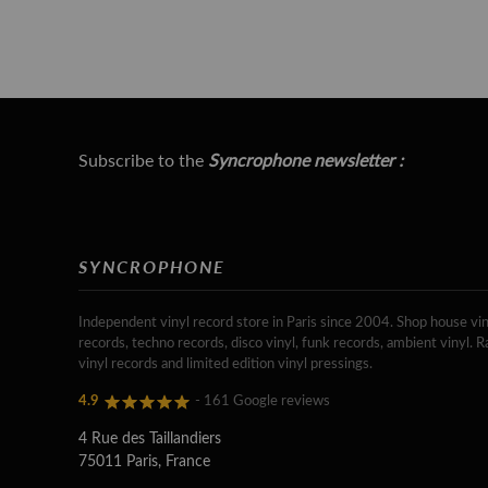
Subscribe to the
Syncrophone newsletter :
SYNCROPHONE
Independent vinyl record store in Paris since 2004. Shop house vin
records, techno records, disco vinyl, funk records, ambient vinyl. R
vinyl records and limited edition vinyl pressings.
4.9
- 161 Google reviews
4 Rue des Taillandiers
75011 Paris, France