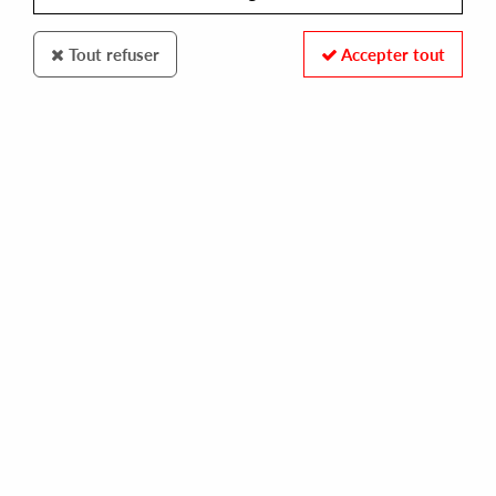
Tout refuser
Accepter tout
CAPRICCIO RECORDS
A NUMBER OF NAMES
sharevari
11,99 €