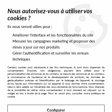
0
Nous autorisez-vous à utiliser vos
cookies ?
Ils nous seront utiles pour :
Home
>
Artists
>
A Number Of Names
Améliorer l'interface et les fonctionnalités du site
A Number Of Names
Mesurer les campagnes marketing et proposer des
mises à jour sur nos produits
Gérer l'authentification et surveiller les erreurs
SORT & FILTER
techniques
Certains cookies sont nécessaires à des fins techniques, ils sont donc dispensés de
PRESALES EXCLUSIVES
consentement. D'autres, non obligatoires, peuvent être utilisés pour la
personnalisation des annonces et du contenu, la mesure des annonces et du contenu,
la connaissance de l'audience et le développement de produits, les données de
géolocalisation précises et l'identification par le balayage de l'appareil, le stockage
1
et/ou l'accès aux informations sur un appareil. Si vous donnez votre consentement,
celui-ci sera valable sur l’ensemble des sous-domaines de Syncrophone. Vous disposez
de la possibilité de retirer votre consentement à tout moment en cliquant sur le
widget en bas à droite de la page. Pour en savoir plus, consulter notre politique de
cookie.
Configurer