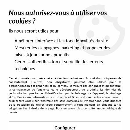
0
Nous autorisez-vous à utiliser vos
cookies ?
Ils nous seront utiles pour :
Home
>
Artists
>
Addis Posse
Améliorer l'interface et les fonctionnalités du site
Addis Posse
Mesurer les campagnes marketing et proposer des
ADDIS POSSE
mises à jour sur nos produits
Gérer l'authentification et surveiller les erreurs
techniques
SORT & FILTER
Certains cookies sont nécessaires à des fins techniques, ils sont donc dispensés de
consentement. D'autres, non obligatoires, peuvent être utilisés pour la
personnalisation des annonces et du contenu, la mesure des annonces et du contenu,
la connaissance de l'audience et le développement de produits, les données de
géolocalisation précises et l'identification par le balayage de l'appareil, le stockage
PRESALES EXCLUSIVES
et/ou l'accès aux informations sur un appareil. Si vous donnez votre consentement,
celui-ci sera valable sur l’ensemble des sous-domaines de Syncrophone. Vous disposez
de la possibilité de retirer votre consentement à tout moment en cliquant sur le
widget en bas à droite de la page. Pour en savoir plus, consulter notre politique de
1
cookie.
Configurer