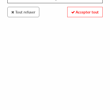
Tout refuser
Accepter tout
WARRIORS DANCE
ADDIS POSSE
let the warriors dance retrip