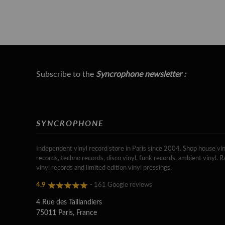
Subscribe to the
Syncrophone newsletter :
SYNCROPHONE
Independent vinyl record store in Paris since 2004. Shop house vin
records, techno records, disco vinyl, funk records, ambient vinyl. R
vinyl records and limited edition vinyl pressings.
4.9
- 161 Google reviews
4 Rue des Taillandiers
75011 Paris, France