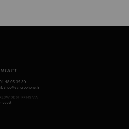
NTACT
 01 48 05 35 30
il: shop@syncrophone.fr
LDWIDE SHIPPING VIA
onopost