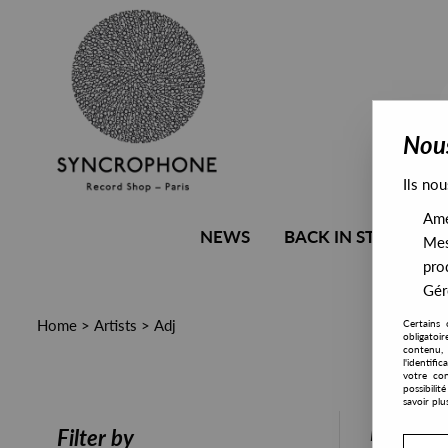
Nous
Ils nou
Amél
NEWS
BACK IN STOCK
Mes
pro
Gére
Home
>
Artists
>
Adj
Certains 
obligatoi
contenu, 
l'identifi
votre con
possibili
savoir plu
PRESALE
Filter by