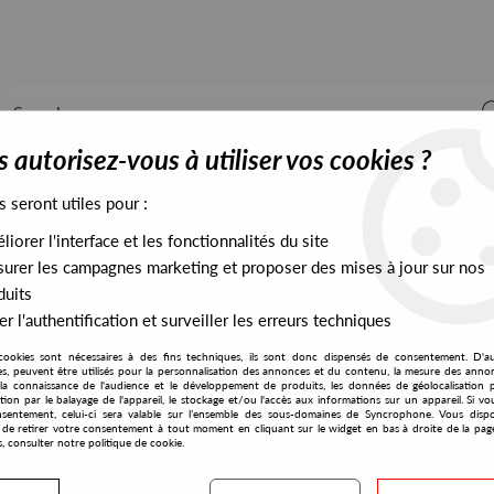
 autorisez-vous à utiliser vos cookies ?
s seront utiles pour :
iorer l'interface et les fonctionnalités du site
ALL STOCK
EXCLUSIVES
PRESALES EXCLUSIVES
urer les campagnes marketing et proposer des mises à jour sur nos
duits
r l'authentification et surveiller les erreurs techniques
cookies sont nécessaires à des fins techniques, ils sont donc dispensés de consentement. D'a
res, peuvent être utilisés pour la personnalisation des annonces et du contenu, la mesure des anno
la connaissance de l'audience et le développement de produits, les données de géolocalisation p
Adj
cation par le balayage de l'appareil, le stockage et/ou l'accès aux informations sur un appareil. Si 
sentement, celui-ci sera valable sur l’ensemble des sous-domaines de Syncrophone. Vous disp
té de retirer votre consentement à tout moment en cliquant sur le widget en bas à droite de la pag
s, consulter notre politique de cookie.
S EXCLUSIVES