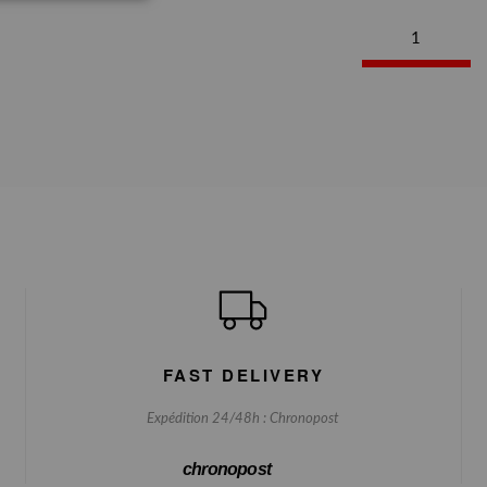
1
FAST DELIVERY
Expédition 24/48h : Chronopost
chronopost