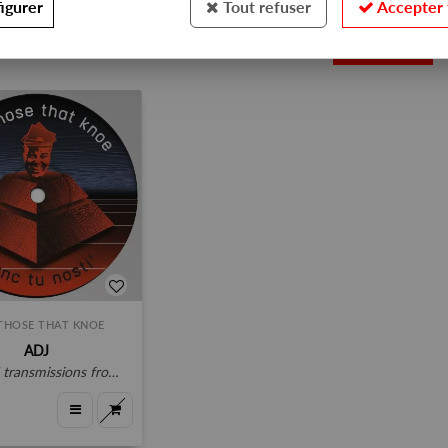
igurer
Tout refuser
Accepter 
1
THOSE THAT KNOE
ADJ
ansmissions from the pyramid