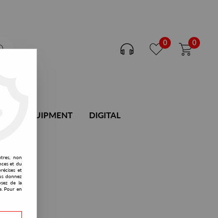
0
0
DJ EQUIPMENT
DIGITAL
utres, non
nces et du
récises et
vous donnez
osez de la
e. Pour en