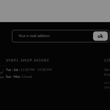
VINYL SHOP HOURS
CO
Tue - Sat :
12:00 PM - 19:00 PM
Tel:
yl
Ema
Sun - Mon :
Closed
are
WOR
Chr