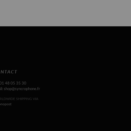
NTACT
 01 48 05 35 30
il: shop@syncrophone.fr
LDWIDE SHIPPING VIA
onopost