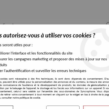
 autorisez-vous à utiliser vos cookies ?
s seront utiles pour :
iorer l'interface et les fonctionnalités du site
ALL STOCK
EXCLUSIVES
PRESALES EXCLUSIVES
urer les campagnes marketing et proposer des mises à jour sur nos
duits
r l'authentification et surveiller les erreurs techniques
cookies sont nécessaires à des fins techniques, ils sont donc dispensés de consentement. D'a
res, peuvent être utilisés pour la personnalisation des annonces et du contenu, la mesure des anno
la connaissance de l'audience et le développement de produits, les données de géolocalisation p
AJ Scent
cation par le balayage de l'appareil, le stockage et/ou l'accès aux informations sur un appareil. Si 
sentement, celui-ci sera valable sur l’ensemble des sous-domaines de Syncrophone. Vous disp
té de retirer votre consentement à tout moment en cliquant sur le widget en bas à droite de la pag
s, consulter notre politique de cookie.
S EXCLUSIVES