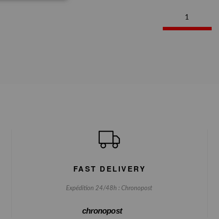
1
FAST DELIVERY
Expédition 24/48h : Chronopost
chronopost