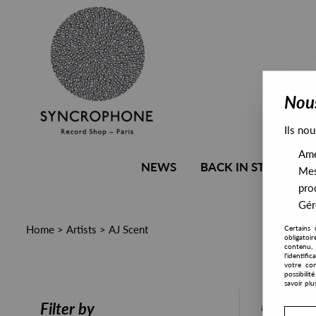
Nous
Ils nou
Amél
NEWS
BACK IN STOCK
Mes
pro
Gére
Home
>
Artists
>
AJ Scent
Certains 
obligatoi
contenu, 
l'identifi
votre con
possibili
savoir plu
PRESALE
Filter by