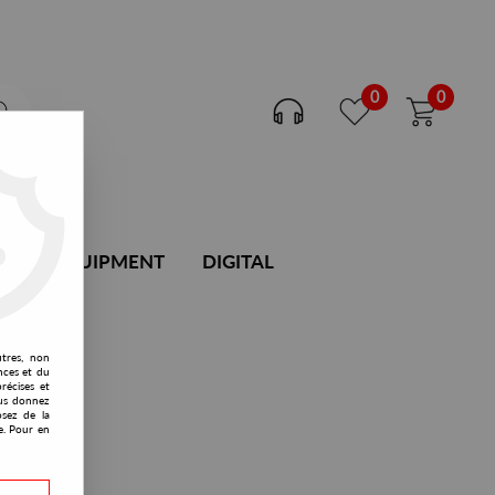
0
0
DJ EQUIPMENT
DIGITAL
utres, non
nces et du
récises et
vous donnez
osez de la
e. Pour en