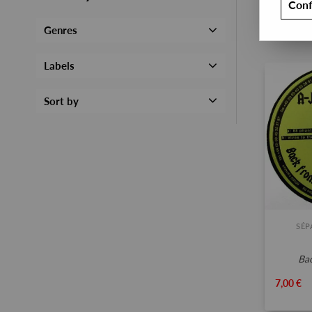
Conf
Genres
Labels
Sort by
SÉP
ba
7,00 €