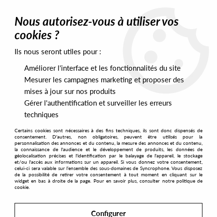
0
Nous autorisez-vous à utiliser vos
cookies ?
Ils nous seront utiles pour :
Home
>
Artists
>
Alan Fitzpatrick & Jon Gurd
Améliorer l'interface et les fonctionnalités du site
Alan Fitzpatrick & Jon Gurd
Mesurer les campagnes marketing et proposer des
mises à jour sur nos produits
Gérer l'authentification et surveiller les erreurs
SORT & FILTER
techniques
Certains cookies sont nécessaires à des fins techniques, ils sont donc dispensés de
PRESALES EXCLUSIVES
consentement. D'autres, non obligatoires, peuvent être utilisés pour la
personnalisation des annonces et du contenu, la mesure des annonces et du contenu,
la connaissance de l'audience et le développement de produits, les données de
géolocalisation précises et l'identification par le balayage de l'appareil, le stockage
1
et/ou l'accès aux informations sur un appareil. Si vous donnez votre consentement,
celui-ci sera valable sur l’ensemble des sous-domaines de Syncrophone. Vous disposez
de la possibilité de retirer votre consentement à tout moment en cliquant sur le
widget en bas à droite de la page. Pour en savoir plus, consulter notre politique de
cookie.
Configurer