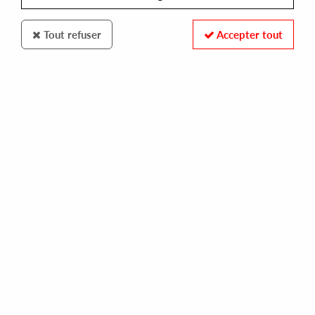
Tout refuser
Accepter tout
QUARTZ
ALAN FITZPATRICK & JON GURD
from here to there (rod remix)
10,00 €