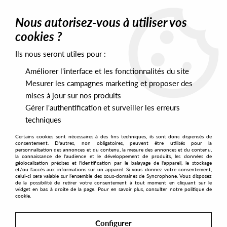
0
Nous autorisez-vous à utiliser vos
cookies ?
Ils nous seront utiles pour :
Home
>
Artists
>
Allessio Pagliaroli
Améliorer l'interface et les fonctionnalités du site
Allessio Pagliaroli
Mesurer les campagnes marketing et proposer des
mises à jour sur nos produits
Gérer l'authentification et surveiller les erreurs
SORT & FILTER
techniques
Certains cookies sont nécessaires à des fins techniques, ils sont donc dispensés de
PRESALES EXCLUSIVES
consentement. D'autres, non obligatoires, peuvent être utilisés pour la
personnalisation des annonces et du contenu, la mesure des annonces et du contenu,
la connaissance de l'audience et le développement de produits, les données de
géolocalisation précises et l'identification par le balayage de l'appareil, le stockage
1
et/ou l'accès aux informations sur un appareil. Si vous donnez votre consentement,
celui-ci sera valable sur l’ensemble des sous-domaines de Syncrophone. Vous disposez
de la possibilité de retirer votre consentement à tout moment en cliquant sur le
widget en bas à droite de la page. Pour en savoir plus, consulter notre politique de
cookie.
Configurer