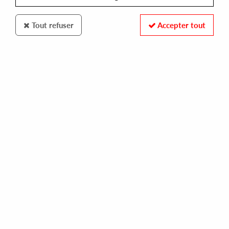
Tout refuser
Accepter tout
WASDAT MUSIC
ALLESSIO PAGLIAROLI FT. ARNORLD JARVIS
tonite
10,00 €