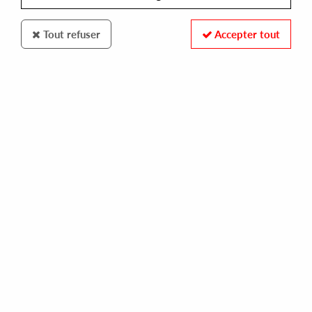
Tout refuser
Accepter tout
100% SECURE PAYMENT
Paiement sécurisé par carte bancaire et PayPal
FAST DELIVERY
Expédition 24/48h : Chronopost