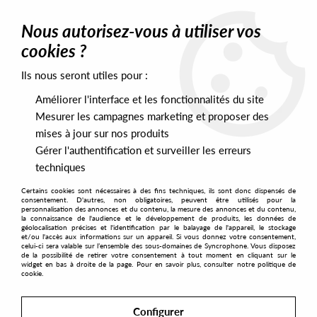
0
Nous autorisez-vous à utiliser vos
cookies ?
Ils nous seront utiles pour :
Home
>
Artists
>
Altz
Améliorer l'interface et les fonctionnalités du site
Altz
Mesurer les campagnes marketing et proposer des
mises à jour sur nos produits
Gérer l'authentification et surveiller les erreurs
SORT & FILTER
techniques
Certains cookies sont nécessaires à des fins techniques, ils sont donc dispensés de
PRESALES EXCLUSIVES
consentement. D'autres, non obligatoires, peuvent être utilisés pour la
personnalisation des annonces et du contenu, la mesure des annonces et du contenu,
la connaissance de l'audience et le développement de produits, les données de
géolocalisation précises et l'identification par le balayage de l'appareil, le stockage
No match found
et/ou l'accès aux informations sur un appareil. Si vous donnez votre consentement,
celui-ci sera valable sur l’ensemble des sous-domaines de Syncrophone. Vous disposez
de la possibilité de retirer votre consentement à tout moment en cliquant sur le
widget en bas à droite de la page. Pour en savoir plus, consulter notre politique de
cookie.
Configurer