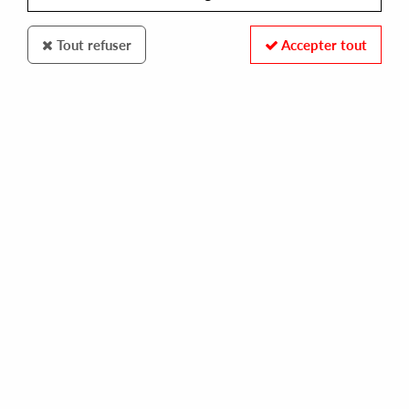
Tout refuser
Accepter tout
BLACK TONGUE
黒舌 / BLACK TONGUE
three / four / five
14,00 €