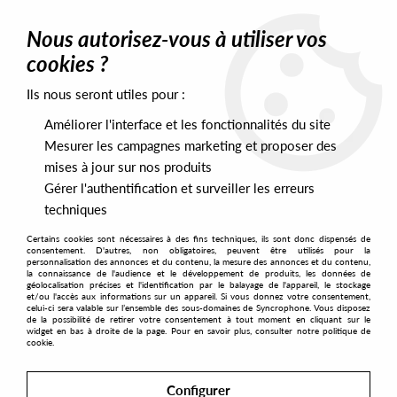
0
Nous autorisez-vous à utiliser vos
cookies ?
Ils nous seront utiles pour :
Home
>
Artists
>
&#40658;&#33292;
Améliorer l'interface et les fonctionnalités du site
&#40658;&#33292;
Mesurer les campagnes marketing et proposer des
mises à jour sur nos produits
Gérer l'authentification et surveiller les erreurs
SORT & FILTER
techniques
Certains cookies sont nécessaires à des fins techniques, ils sont donc dispensés de
PRESALES EXCLUSIVES
consentement. D'autres, non obligatoires, peuvent être utilisés pour la
personnalisation des annonces et du contenu, la mesure des annonces et du contenu,
la connaissance de l'audience et le développement de produits, les données de
géolocalisation précises et l'identification par le balayage de l'appareil, le stockage
1
et/ou l'accès aux informations sur un appareil. Si vous donnez votre consentement,
celui-ci sera valable sur l’ensemble des sous-domaines de Syncrophone. Vous disposez
de la possibilité de retirer votre consentement à tout moment en cliquant sur le
widget en bas à droite de la page. Pour en savoir plus, consulter notre politique de
cookie.
Configurer