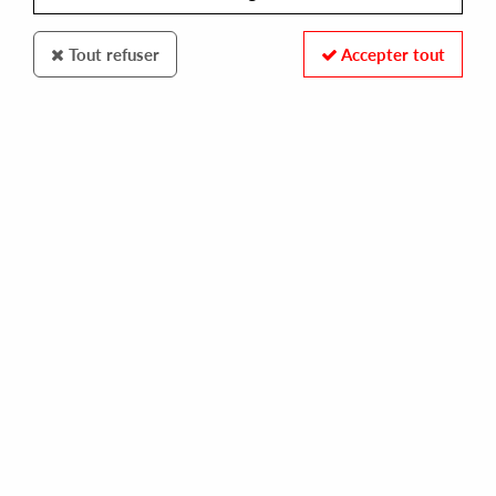
Tout refuser
Accepter tout
VILLA LONTANA RECORDS
ANDRÉS SAENZ DE SICILIA
21 ?- 9 - 18
19,99 €