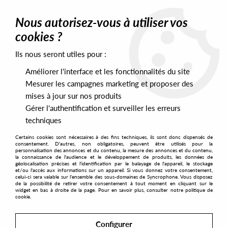
0
Nous autorisez-vous à utiliser vos
cookies ?
Ils nous seront utiles pour :
Home
>
Artists
>
Andrés Saenz De Sicilia
Améliorer l'interface et les fonctionnalités du site
Andrés Saenz De Sicilia
Mesurer les campagnes marketing et proposer des
mises à jour sur nos produits
Gérer l'authentification et surveiller les erreurs
SORT & FILTER
techniques
Certains cookies sont nécessaires à des fins techniques, ils sont donc dispensés de
PRESALES EXCLUSIVES
consentement. D'autres, non obligatoires, peuvent être utilisés pour la
personnalisation des annonces et du contenu, la mesure des annonces et du contenu,
la connaissance de l'audience et le développement de produits, les données de
géolocalisation précises et l'identification par le balayage de l'appareil, le stockage
1
et/ou l'accès aux informations sur un appareil. Si vous donnez votre consentement,
celui-ci sera valable sur l’ensemble des sous-domaines de Syncrophone. Vous disposez
de la possibilité de retirer votre consentement à tout moment en cliquant sur le
widget en bas à droite de la page. Pour en savoir plus, consulter notre politique de
cookie.
Configurer