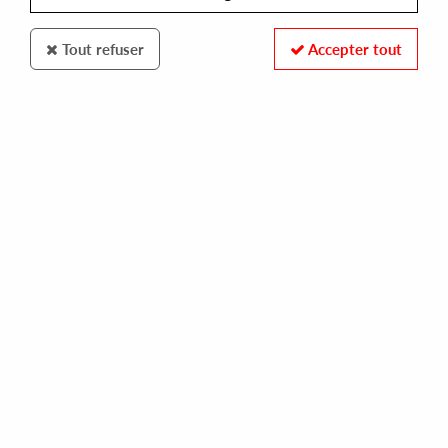
Tout refuser
Accepter tout
SEMINATO
ANDREW KITCHEN
attack of the boogie [official re-issue]
15,00 €