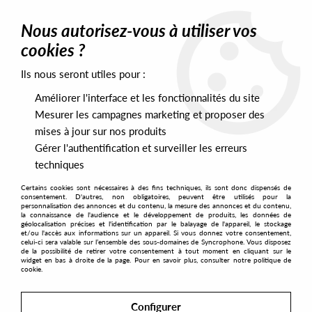
0
Nous autorisez-vous à utiliser vos
cookies ?
Ils nous seront utiles pour :
Home
>
Artists
>
Andrew Kitchen
Améliorer l'interface et les fonctionnalités du site
Andrew Kitchen
Mesurer les campagnes marketing et proposer des
mises à jour sur nos produits
Gérer l'authentification et surveiller les erreurs
SORT & FILTER
techniques
Certains cookies sont nécessaires à des fins techniques, ils sont donc dispensés de
PRESALES EXCLUSIVES
consentement. D'autres, non obligatoires, peuvent être utilisés pour la
personnalisation des annonces et du contenu, la mesure des annonces et du contenu,
la connaissance de l'audience et le développement de produits, les données de
géolocalisation précises et l'identification par le balayage de l'appareil, le stockage
1
et/ou l'accès aux informations sur un appareil. Si vous donnez votre consentement,
celui-ci sera valable sur l’ensemble des sous-domaines de Syncrophone. Vous disposez
de la possibilité de retirer votre consentement à tout moment en cliquant sur le
widget en bas à droite de la page. Pour en savoir plus, consulter notre politique de
cookie.
Configurer