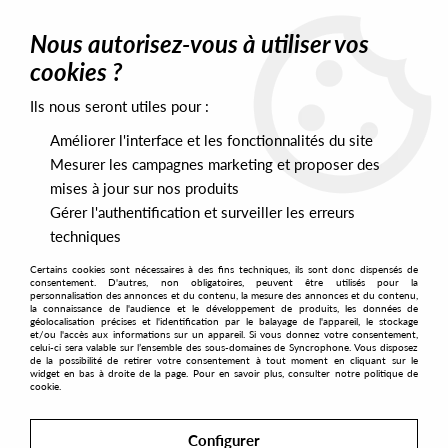
0
Nous autorisez-vous à utiliser vos
cookies ?
Ils nous seront utiles pour :
Home
>
Artists
>
AQXDM
Améliorer l'interface et les fonctionnalités du site
AQXDM
Mesurer les campagnes marketing et proposer des
mises à jour sur nos produits
Gérer l'authentification et surveiller les erreurs
SORT & FILTER
techniques
Certains cookies sont nécessaires à des fins techniques, ils sont donc dispensés de
PRESALES EXCLUSIVES
consentement. D'autres, non obligatoires, peuvent être utilisés pour la
personnalisation des annonces et du contenu, la mesure des annonces et du contenu,
la connaissance de l'audience et le développement de produits, les données de
géolocalisation précises et l'identification par le balayage de l'appareil, le stockage
1
et/ou l'accès aux informations sur un appareil. Si vous donnez votre consentement,
celui-ci sera valable sur l’ensemble des sous-domaines de Syncrophone. Vous disposez
de la possibilité de retirer votre consentement à tout moment en cliquant sur le
widget en bas à droite de la page. Pour en savoir plus, consulter notre politique de
cookie.
Configurer