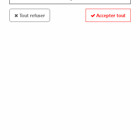
Tout refuser
Accepter tout
JUNCTION RECORDS
COOL TIGER, AQXDM
junction white 003
13,00 €