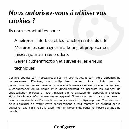
0
Nous autorisez-vous à utiliser vos
cookies ?
Ils nous seront utiles pour :
Home
>
Artists
>
Armless Kid
Améliorer l'interface et les fonctionnalités du site
Armless Kid
Mesurer les campagnes marketing et proposer des
mises à jour sur nos produits
Gérer l'authentification et surveiller les erreurs
SORT & FILTER
techniques
Certains cookies sont nécessaires à des fins techniques, ils sont donc dispensés de
PRESALES EXCLUSIVES
consentement. D'autres, non obligatoires, peuvent être utilisés pour la
personnalisation des annonces et du contenu, la mesure des annonces et du contenu,
la connaissance de l'audience et le développement de produits, les données de
géolocalisation précises et l'identification par le balayage de l'appareil, le stockage
1
et/ou l'accès aux informations sur un appareil. Si vous donnez votre consentement,
celui-ci sera valable sur l’ensemble des sous-domaines de Syncrophone. Vous disposez
de la possibilité de retirer votre consentement à tout moment en cliquant sur le
widget en bas à droite de la page. Pour en savoir plus, consulter notre politique de
cookie.
Configurer