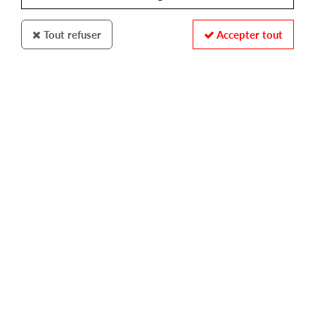
Tout refuser
Accepter tout
VERTV
ARMLESS KID
choices
10,00 €