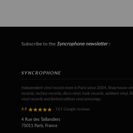
Subscribe to the
Syncrophone newsletter :
SYNCROPHONE
Independent vinyl record store in Paris since 2004. Shop house vin
records, techno records, disco vinyl, funk records, ambient vinyl. R
vinyl records and limited edition vinyl pressings.
4.9
- 161 Google reviews
4 Rue des Taillandiers
75011 Paris, France