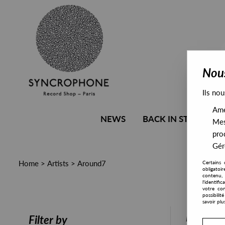
Nous
Ils nou
Amél
NEWS
BACK IN STOCK
Mes
pro
Gére
Home
>
Artists
>
Around7
Certains 
obligatoi
contenu, 
l'identifi
votre con
possibili
savoir plu
PRESALE
Filter by