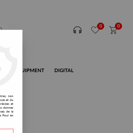
0
0
DJ EQUIPMENT
DIGITAL
utres, non
nces et du
récises et
vous donnez
osez de la
e. Pour en