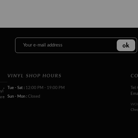
VINYL SHOP HOURS
CO
Tue - Sat :
12:00 PM - 19:00 PM
Tel:
yl
Ema
Sun - Mon :
Closed
are
WOR
Chr