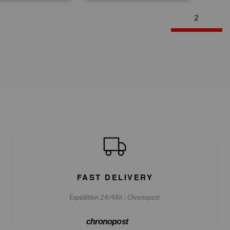
2
FAST DELIVERY
Expédition 24/48h : Chronopost
chronopost