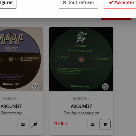
igurer
Tout refuser
Accepter 
2
ROBSOUL
ROBSOUL
AROUND7
AROUND7
discotronic
double crossing ep
10,00 €