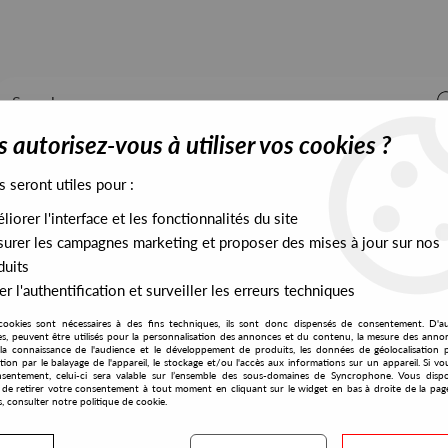
 autorisez-vous à utiliser vos cookies ?
s seront utiles pour :
iorer l'interface et les fonctionnalités du site
ALL STOCK
EXCLUSIVES
PRESALES EXCLUSIVES
urer les campagnes marketing et proposer des mises à jour sur nos
duits
r l'authentification et surveiller les erreurs techniques
cookies sont nécessaires à des fins techniques, ils sont donc dispensés de consentement. D'a
res, peuvent être utilisés pour la personnalisation des annonces et du contenu, la mesure des anno
la connaissance de l'audience et le développement de produits, les données de géolocalisation p
Around7
cation par le balayage de l'appareil, le stockage et/ou l'accès aux informations sur un appareil. Si 
sentement, celui-ci sera valable sur l’ensemble des sous-domaines de Syncrophone. Vous disp
té de retirer votre consentement à tout moment en cliquant sur le widget en bas à droite de la pag
s, consulter notre politique de cookie.
S EXCLUSIVES