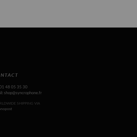
NTACT
 01 48 05 35 30
il: shop@syncrophone.fr
LDWIDE SHIPPING VIA
onopost