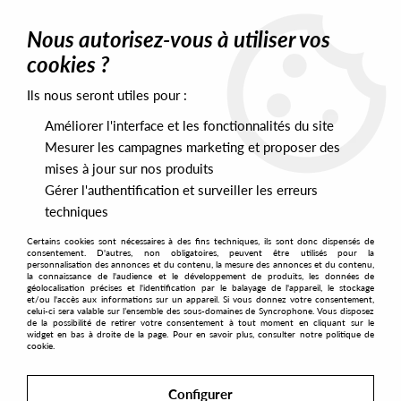
0
Nous autorisez-vous à utiliser vos
cookies ?
Ils nous seront utiles pour :
Home
>
Artists
>
Auto Sound City
Améliorer l'interface et les fonctionnalités du site
Auto Sound City
Mesurer les campagnes marketing et proposer des
mises à jour sur nos produits
Gérer l'authentification et surveiller les erreurs
SORT & FILTER
techniques
Certains cookies sont nécessaires à des fins techniques, ils sont donc dispensés de
PRESALES EXCLUSIVES
consentement. D'autres, non obligatoires, peuvent être utilisés pour la
personnalisation des annonces et du contenu, la mesure des annonces et du contenu,
la connaissance de l'audience et le développement de produits, les données de
géolocalisation précises et l'identification par le balayage de l'appareil, le stockage
1
et/ou l'accès aux informations sur un appareil. Si vous donnez votre consentement,
celui-ci sera valable sur l’ensemble des sous-domaines de Syncrophone. Vous disposez
de la possibilité de retirer votre consentement à tout moment en cliquant sur le
widget en bas à droite de la page. Pour en savoir plus, consulter notre politique de
cookie.
Configurer