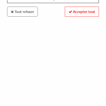
Tout refuser
Accepter tout
CHICAGO BEE RECORDS
AUTO SOUND CITY
don?'t give a machine funk!
13,00 €