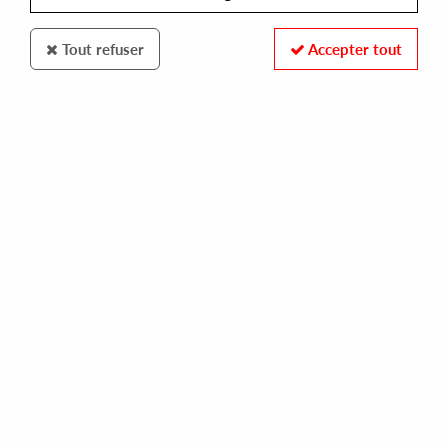
Tout refuser
Accepter tout
EMOTIONAL RESPONSE
BARTOSZ KRUCZYNSKI
selected media 2016-2018
25,00 €