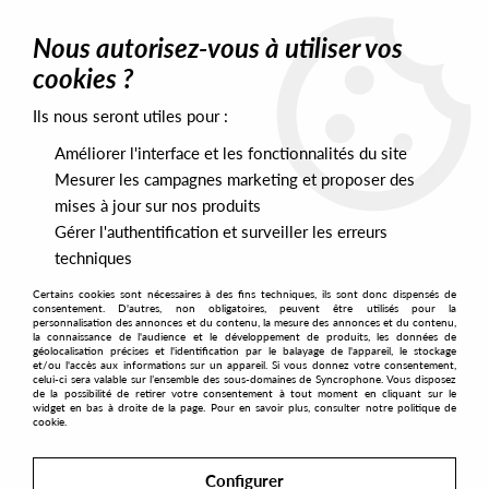
0
Nous autorisez-vous à utiliser vos
cookies ?
Ils nous seront utiles pour :
Home
>
Artists
>
Bartosz Kruczynski
Améliorer l'interface et les fonctionnalités du site
Bartosz Kruczynski
Mesurer les campagnes marketing et proposer des
mises à jour sur nos produits
Gérer l'authentification et surveiller les erreurs
SORT & FILTER
techniques
Certains cookies sont nécessaires à des fins techniques, ils sont donc dispensés de
PRESALES EXCLUSIVES
consentement. D'autres, non obligatoires, peuvent être utilisés pour la
personnalisation des annonces et du contenu, la mesure des annonces et du contenu,
la connaissance de l'audience et le développement de produits, les données de
géolocalisation précises et l'identification par le balayage de l'appareil, le stockage
1
et/ou l'accès aux informations sur un appareil. Si vous donnez votre consentement,
celui-ci sera valable sur l’ensemble des sous-domaines de Syncrophone. Vous disposez
de la possibilité de retirer votre consentement à tout moment en cliquant sur le
widget en bas à droite de la page. Pour en savoir plus, consulter notre politique de
cookie.
Configurer