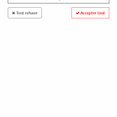
Tout refuser
Accepter tout
TACTICS
VARIOUS ARTIST (JOR-EL, IMUGEN ORIHASAM, BENJAMIN BRUNN)
tactics vol.4
10,00 €