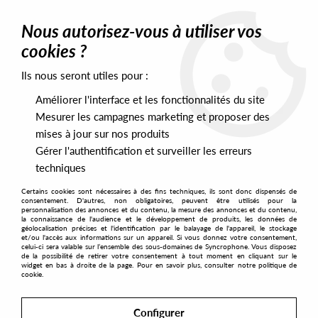
0
Nous autorisez-vous à utiliser vos
cookies ?
Ils nous seront utiles pour :
Home
>
Artists
>
Benjamin Brunn
Améliorer l'interface et les fonctionnalités du site
Benjamin Brunn
Mesurer les campagnes marketing et proposer des
mises à jour sur nos produits
Gérer l'authentification et surveiller les erreurs
SORT & FILTER
techniques
Certains cookies sont nécessaires à des fins techniques, ils sont donc dispensés de
PRESALES EXCLUSIVES
consentement. D'autres, non obligatoires, peuvent être utilisés pour la
personnalisation des annonces et du contenu, la mesure des annonces et du contenu,
la connaissance de l'audience et le développement de produits, les données de
géolocalisation précises et l'identification par le balayage de l'appareil, le stockage
1
et/ou l'accès aux informations sur un appareil. Si vous donnez votre consentement,
celui-ci sera valable sur l’ensemble des sous-domaines de Syncrophone. Vous disposez
de la possibilité de retirer votre consentement à tout moment en cliquant sur le
widget en bas à droite de la page. Pour en savoir plus, consulter notre politique de
cookie.
Configurer