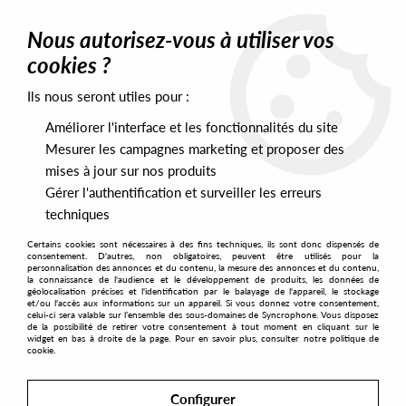
0
Nous autorisez-vous à utiliser vos
cookies ?
Ils nous seront utiles pour :
Home
>
Artists
>
Beppe Loda
Améliorer l'interface et les fonctionnalités du site
Beppe Loda
Mesurer les campagnes marketing et proposer des
mises à jour sur nos produits
Gérer l'authentification et surveiller les erreurs
SORT & FILTER
techniques
Certains cookies sont nécessaires à des fins techniques, ils sont donc dispensés de
PRESALES EXCLUSIVES
consentement. D'autres, non obligatoires, peuvent être utilisés pour la
personnalisation des annonces et du contenu, la mesure des annonces et du contenu,
la connaissance de l'audience et le développement de produits, les données de
géolocalisation précises et l'identification par le balayage de l'appareil, le stockage
1
et/ou l'accès aux informations sur un appareil. Si vous donnez votre consentement,
celui-ci sera valable sur l’ensemble des sous-domaines de Syncrophone. Vous disposez
de la possibilité de retirer votre consentement à tout moment en cliquant sur le
widget en bas à droite de la page. Pour en savoir plus, consulter notre politique de
cookie.
Configurer