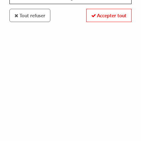
Tout refuser
Accepter tout
SKYLAX
BEPPE LODA & MACRO DJ
italowerk
10,00 €