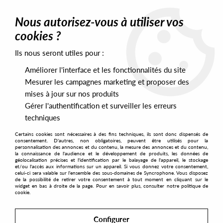
0
Nous autorisez-vous à utiliser vos
cookies ?
Ils nous seront utiles pour :
Home
>
Artists
>
Bernard Wright
Améliorer l'interface et les fonctionnalités du site
Bernard Wright
Mesurer les campagnes marketing et proposer des
mises à jour sur nos produits
Gérer l'authentification et surveiller les erreurs
SORT & FILTER
techniques
Certains cookies sont nécessaires à des fins techniques, ils sont donc dispensés de
PRESALES EXCLUSIVES
consentement. D'autres, non obligatoires, peuvent être utilisés pour la
personnalisation des annonces et du contenu, la mesure des annonces et du contenu,
la connaissance de l'audience et le développement de produits, les données de
géolocalisation précises et l'identification par le balayage de l'appareil, le stockage
1
et/ou l'accès aux informations sur un appareil. Si vous donnez votre consentement,
celui-ci sera valable sur l’ensemble des sous-domaines de Syncrophone. Vous disposez
de la possibilité de retirer votre consentement à tout moment en cliquant sur le
widget en bas à droite de la page. Pour en savoir plus, consulter notre politique de
cookie.
Configurer