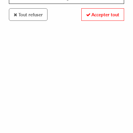
Tout refuser
Accepter tout
ARISTA
BERNARD WRIGHT
'nard
20,00 €