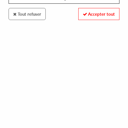
Tout refuser
Accepter tout
MOTHER TONGUE
LOS HERMANOS (GERALD MITCHELL, BILLY LOVE, BOB ROGUE)
another day / binary funk infusion / let love live
16,00 €