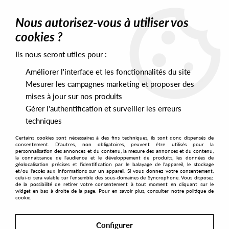
0
Nous autorisez-vous à utiliser vos
cookies ?
Ils nous seront utiles pour :
Home
>
Artists
>
Billy Love
Améliorer l'interface et les fonctionnalités du site
Billy Love
Mesurer les campagnes marketing et proposer des
mises à jour sur nos produits
Gérer l'authentification et surveiller les erreurs
SORT & FILTER
techniques
Certains cookies sont nécessaires à des fins techniques, ils sont donc dispensés de
PRESALES EXCLUSIVES
consentement. D'autres, non obligatoires, peuvent être utilisés pour la
personnalisation des annonces et du contenu, la mesure des annonces et du contenu,
la connaissance de l'audience et le développement de produits, les données de
géolocalisation précises et l'identification par le balayage de l'appareil, le stockage
1
et/ou l'accès aux informations sur un appareil. Si vous donnez votre consentement,
celui-ci sera valable sur l’ensemble des sous-domaines de Syncrophone. Vous disposez
de la possibilité de retirer votre consentement à tout moment en cliquant sur le
widget en bas à droite de la page. Pour en savoir plus, consulter notre politique de
cookie.
Configurer