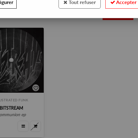
igurer
Tout refuser
Accepter 
1
USTRATED FUNK
BITSTREAM
communion ep