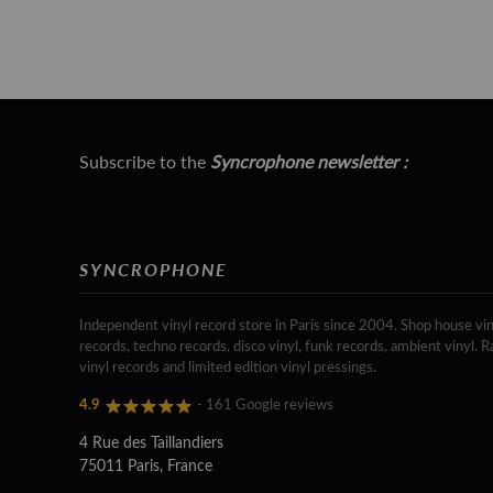
Subscribe to the
Syncrophone newsletter :
SYNCROPHONE
Independent vinyl record store in Paris since 2004. Shop house vin
records, techno records, disco vinyl, funk records, ambient vinyl. R
vinyl records and limited edition vinyl pressings.
4.9
- 161 Google reviews
4 Rue des Taillandiers
75011 Paris, France