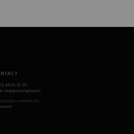
NTACT
 01 48 05 35 30
il: shop@syncrophone.fr
LDWIDE SHIPPING VIA
onopost