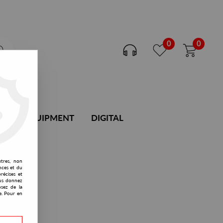
0
0
DJ EQUIPMENT
DIGITAL
utres, non
nces et du
récises et
vous donnez
osez de la
e. Pour en