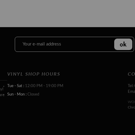
VINYL SHOP HOURS
CO
Tue - Sat :
12:00 PM - 19:00 PM
Tel:
yl
Ema
Sun - Mon :
Closed
are
WOR
Chr