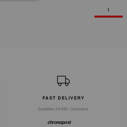
1
FAST DELIVERY
Expédition 24/48h : Chronopost
chronopost