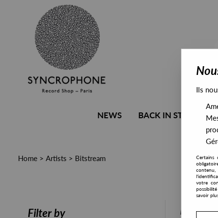
Nous
Ils nou
Amél
NEWS
BACK IN STOCK
Mes
pro
Gére
Home
>
Artists
>
Bitstream
Certains 
obligatoi
contenu, 
l'identifi
votre con
possibili
savoir plu
PRESALE
Filter by