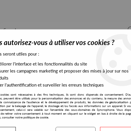
 autorisez-vous à utiliser vos cookies ?
s seront utiles pour :
iorer l'interface et les fonctionnalités du site
ALL STOCK
EXCLUSIVES
PRESALES EXCLUSIVES
urer les campagnes marketing et proposer des mises à jour sur nos
duits
r l'authentification et surveiller les erreurs techniques
cookies sont nécessaires à des fins techniques, ils sont donc dispensés de consentement. D'a
res, peuvent être utilisés pour la personnalisation des annonces et du contenu, la mesure des anno
la connaissance de l'audience et le développement de produits, les données de géolocalisation p
Bitstream
cation par le balayage de l'appareil, le stockage et/ou l'accès aux informations sur un appareil. Si 
sentement, celui-ci sera valable sur l’ensemble des sous-domaines de Syncrophone. Vous disp
té de retirer votre consentement à tout moment en cliquant sur le widget en bas à droite de la pag
s, consulter notre politique de cookie.
S EXCLUSIVES