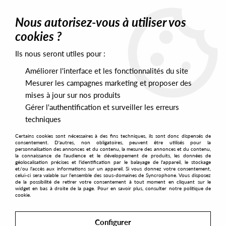
0
Nous autorisez-vous à utiliser vos
cookies ?
Ils nous seront utiles pour :
Home
>
Artists
>
Bjarki
Améliorer l'interface et les fonctionnalités du site
Bjarki
Mesurer les campagnes marketing et proposer des
mises à jour sur nos produits
Gérer l'authentification et surveiller les erreurs
SORT & FILTER
techniques
Certains cookies sont nécessaires à des fins techniques, ils sont donc dispensés de
PRESALES EXCLUSIVES
consentement. D'autres, non obligatoires, peuvent être utilisés pour la
personnalisation des annonces et du contenu, la mesure des annonces et du contenu,
la connaissance de l'audience et le développement de produits, les données de
géolocalisation précises et l'identification par le balayage de l'appareil, le stockage
3
et/ou l'accès aux informations sur un appareil. Si vous donnez votre consentement,
celui-ci sera valable sur l’ensemble des sous-domaines de Syncrophone. Vous disposez
de la possibilité de retirer votre consentement à tout moment en cliquant sur le
widget en bas à droite de la page. Pour en savoir plus, consulter notre politique de
cookie.
Configurer