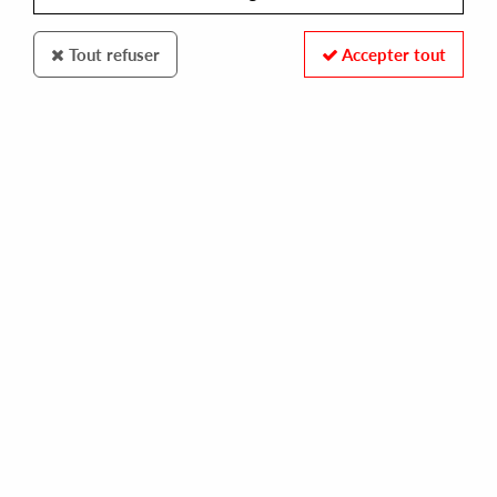
Tout refuser
Accepter tout
TRIP
BJARKI
arthur and the intergalactic whales
13,00 €