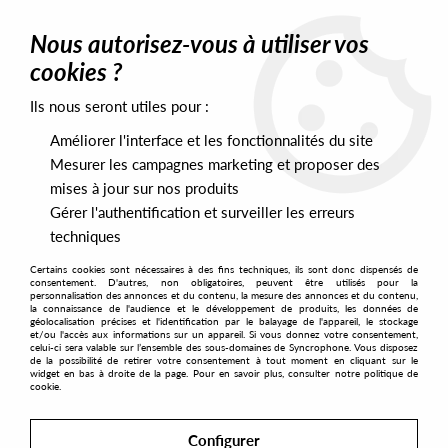
0
Nous autorisez-vous à utiliser vos
cookies ?
Ils nous seront utiles pour :
Home
>
Artists
>
Black Rox
Améliorer l'interface et les fonctionnalités du site
Black Rox
Mesurer les campagnes marketing et proposer des
mises à jour sur nos produits
Gérer l'authentification et surveiller les erreurs
SORT & FILTER
techniques
Certains cookies sont nécessaires à des fins techniques, ils sont donc dispensés de
PRESALES EXCLUSIVES
consentement. D'autres, non obligatoires, peuvent être utilisés pour la
personnalisation des annonces et du contenu, la mesure des annonces et du contenu,
la connaissance de l'audience et le développement de produits, les données de
géolocalisation précises et l'identification par le balayage de l'appareil, le stockage
1
et/ou l'accès aux informations sur un appareil. Si vous donnez votre consentement,
celui-ci sera valable sur l’ensemble des sous-domaines de Syncrophone. Vous disposez
de la possibilité de retirer votre consentement à tout moment en cliquant sur le
widget en bas à droite de la page. Pour en savoir plus, consulter notre politique de
cookie.
Configurer