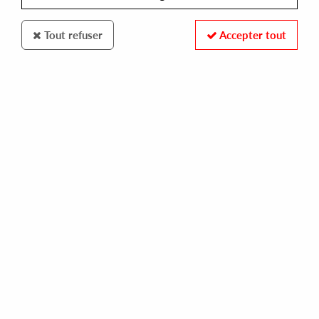
Tout refuser
Accepter tout
BLACK ROX
BLACK ROX
black rox - black rox 5
12,00 €