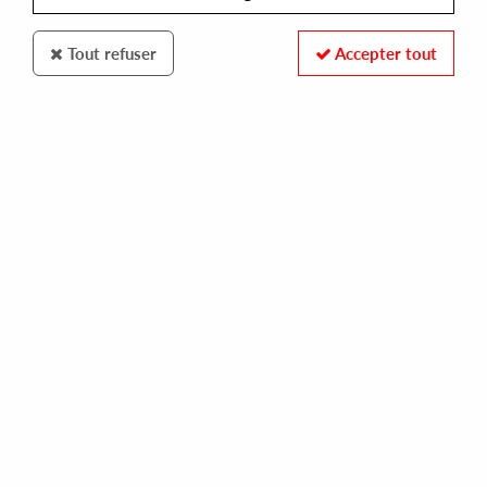
Tout refuser
Accepter tout
FINALE SESSIONS
BLAKKAT FEAT MARK BELL
back 2 me (anthony nicolson remix)
10,00 €