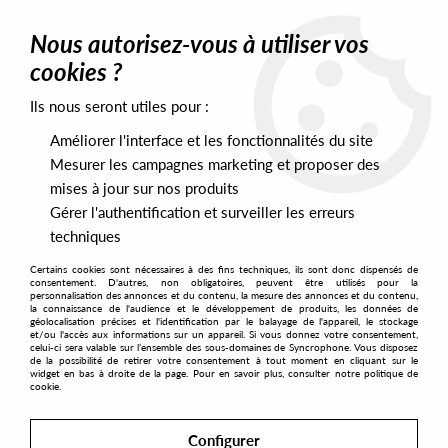
0
Nous autorisez-vous à utiliser vos
cookies ?
Ils nous seront utiles pour :
Home
>
Artists
>
Blakkat
Améliorer l'interface et les fonctionnalités du site
Blakkat
Mesurer les campagnes marketing et proposer des
mises à jour sur nos produits
Gérer l'authentification et surveiller les erreurs
SORT & FILTER
techniques
Certains cookies sont nécessaires à des fins techniques, ils sont donc dispensés de
PRESALES EXCLUSIVES
consentement. D'autres, non obligatoires, peuvent être utilisés pour la
personnalisation des annonces et du contenu, la mesure des annonces et du contenu,
la connaissance de l'audience et le développement de produits, les données de
géolocalisation précises et l'identification par le balayage de l'appareil, le stockage
1
et/ou l'accès aux informations sur un appareil. Si vous donnez votre consentement,
celui-ci sera valable sur l’ensemble des sous-domaines de Syncrophone. Vous disposez
de la possibilité de retirer votre consentement à tout moment en cliquant sur le
widget en bas à droite de la page. Pour en savoir plus, consulter notre politique de
cookie.
Configurer