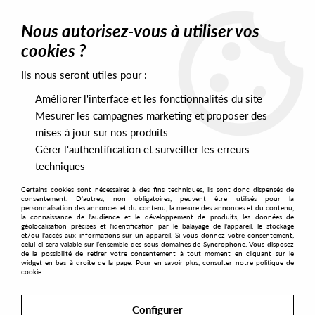
0
Nous autorisez-vous à utiliser vos
cookies ?
Ils nous seront utiles pour :
Home
>
Artists
>
Bluereed
Améliorer l'interface et les fonctionnalités du site
Bluereed
Mesurer les campagnes marketing et proposer des
mises à jour sur nos produits
Gérer l'authentification et surveiller les erreurs
SORT & FILTER
techniques
Certains cookies sont nécessaires à des fins techniques, ils sont donc dispensés de
PRESALES EXCLUSIVES
consentement. D'autres, non obligatoires, peuvent être utilisés pour la
personnalisation des annonces et du contenu, la mesure des annonces et du contenu,
la connaissance de l'audience et le développement de produits, les données de
géolocalisation précises et l'identification par le balayage de l'appareil, le stockage
1
et/ou l'accès aux informations sur un appareil. Si vous donnez votre consentement,
celui-ci sera valable sur l’ensemble des sous-domaines de Syncrophone. Vous disposez
de la possibilité de retirer votre consentement à tout moment en cliquant sur le
widget en bas à droite de la page. Pour en savoir plus, consulter notre politique de
cookie.
Configurer