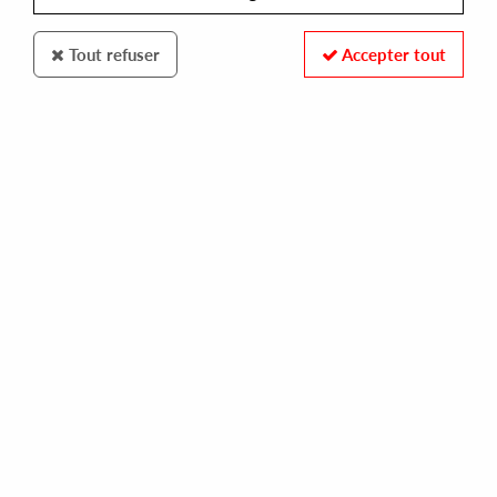
Tout refuser
Accepter tout
FRAGIL MUSIQUE
BLUEREED
bluereed
10,00 €