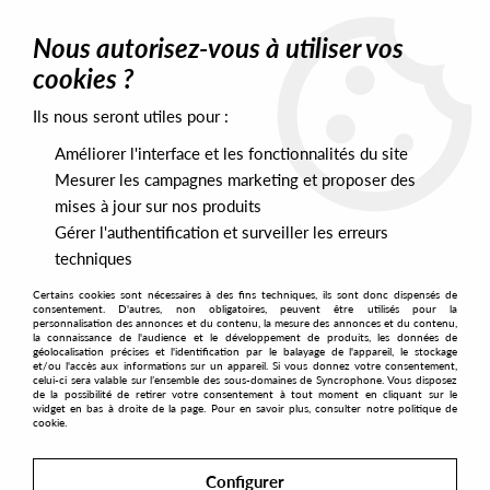
0
Nous autorisez-vous à utiliser vos
cookies ?
Ils nous seront utiles pour :
Home
>
Artists
>
Bob Rogue
Améliorer l'interface et les fonctionnalités du site
Bob Rogue
Mesurer les campagnes marketing et proposer des
mises à jour sur nos produits
Gérer l'authentification et surveiller les erreurs
SORT & FILTER
techniques
Certains cookies sont nécessaires à des fins techniques, ils sont donc dispensés de
PRESALES EXCLUSIVES
consentement. D'autres, non obligatoires, peuvent être utilisés pour la
personnalisation des annonces et du contenu, la mesure des annonces et du contenu,
la connaissance de l'audience et le développement de produits, les données de
géolocalisation précises et l'identification par le balayage de l'appareil, le stockage
1
et/ou l'accès aux informations sur un appareil. Si vous donnez votre consentement,
celui-ci sera valable sur l’ensemble des sous-domaines de Syncrophone. Vous disposez
de la possibilité de retirer votre consentement à tout moment en cliquant sur le
widget en bas à droite de la page. Pour en savoir plus, consulter notre politique de
cookie.
Configurer