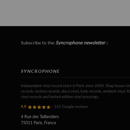
Subscribe to the
Syncrophone newsletter :
SYNCROPHONE
Independent vinyl record store in Paris since 2004. Shop house vin
records, techno records, disco vinyl, funk records, ambient vinyl. R
vinyl records and limited edition vinyl pressings.
4.9
- 161 Google reviews
4 Rue des Taillandiers
75011 Paris, France