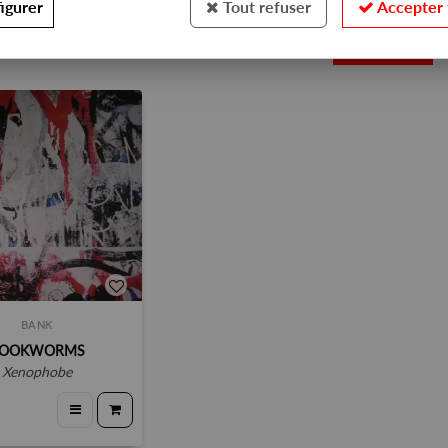
igurer
Tout refuser
Accepter 
1
BANK
OOKWORMS
xenophobe