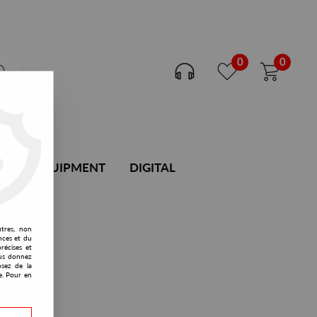
0
0
DJ EQUIPMENT
DIGITAL
utres, non
nces et du
récises et
vous donnez
osez de la
e. Pour en