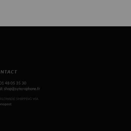
NTACT
 01 48 05 35 30
il: shop@syncrophone.fr
LDWIDE SHIPPING VIA
onopost