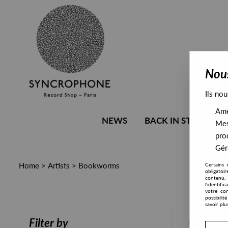
Nous
Ils nou
Amél
NEWS
BACK IN STOCK
Mes
pro
Gére
Home
>
Artists
>
Bookworms
Certains 
obligatoi
contenu, 
l'identifi
votre con
possibili
savoir plu
PRESALE
Filter by