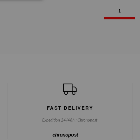
1
FAST DELIVERY
Expédition 24/48h : Chronopost
chronopost