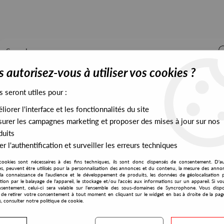
 autorisez-vous à utiliser vos cookies ?
s seront utiles pour :
iorer l'interface et les fonctionnalités du site
ALL STOCK
EXCLUSIVES
PRESALES EXCLUSIVES
urer les campagnes marketing et proposer des mises à jour sur nos
duits
r l'authentification et surveiller les erreurs techniques
cookies sont nécessaires à des fins techniques, ils sont donc dispensés de consentement. D'a
res, peuvent être utilisés pour la personnalisation des annonces et du contenu, la mesure des anno
la connaissance de l'audience et le développement de produits, les données de géolocalisation p
Bookworms
cation par le balayage de l'appareil, le stockage et/ou l'accès aux informations sur un appareil. Si 
sentement, celui-ci sera valable sur l’ensemble des sous-domaines de Syncrophone. Vous disp
té de retirer votre consentement à tout moment en cliquant sur le widget en bas à droite de la pag
s, consulter notre politique de cookie.
S EXCLUSIVES