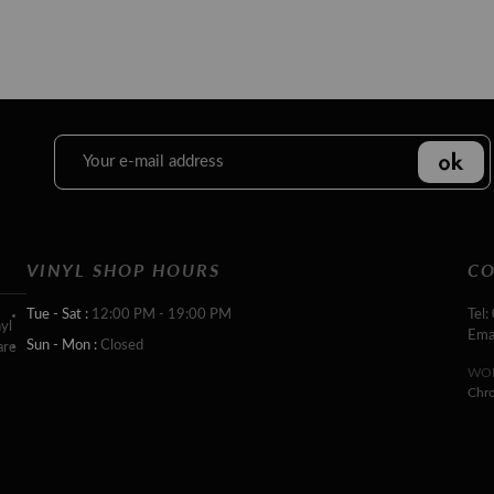
VINYL SHOP HOURS
CO
Tue - Sat :
12:00 PM - 19:00 PM
Tel:
yl
Ema
Sun - Mon :
Closed
are
WOR
Chr