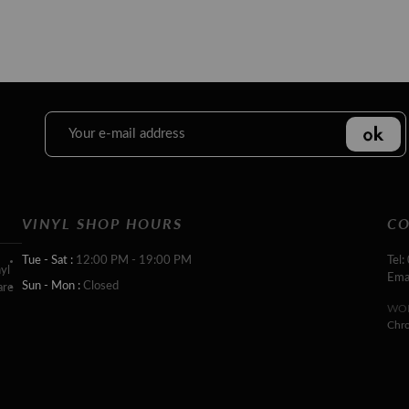
VINYL SHOP HOURS
CO
Tue - Sat :
12:00 PM - 19:00 PM
Tel:
yl
Ema
Sun - Mon :
Closed
are
WOR
Chr