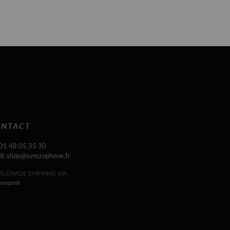
NTACT
 01 48 05 35 30
il: shop@syncrophone.fr
LDWIDE SHIPPING VIA
onopost