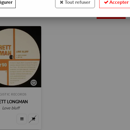
igurer
Tout refuser
Accepter 
1
GISTIC RECORDS
ETT LONGMAN
love bluff