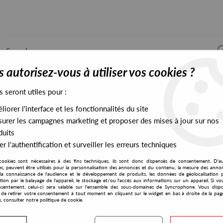
 autorisez-vous à utiliser vos cookies ?
s seront utiles pour :
iorer l'interface et les fonctionnalités du site
ALL STOCK
EXCLUSIVES
PRESALES EXCLUSIVES
urer les campagnes marketing et proposer des mises à jour sur nos
duits
r l'authentification et surveiller les erreurs techniques
cookies sont nécessaires à des fins techniques, ils sont donc dispensés de consentement. D'a
res, peuvent être utilisés pour la personnalisation des annonces et du contenu, la mesure des anno
la connaissance de l'audience et le développement de produits, les données de géolocalisation p
Brett Longman
cation par le balayage de l'appareil, le stockage et/ou l'accès aux informations sur un appareil. Si 
sentement, celui-ci sera valable sur l’ensemble des sous-domaines de Syncrophone. Vous disp
té de retirer votre consentement à tout moment en cliquant sur le widget en bas à droite de la pag
s, consulter notre politique de cookie.
S EXCLUSIVES