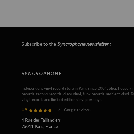
Subscribe to the
Syncrophone newsletter :
SYNCROPHONE
Independent vinyl record store in Paris since 2004. Shop house vin
records, techno records, disco vinyl, funk records, ambient vinyl. R
vinyl records and limited edition vinyl pressings.
4.9
- 161 Google reviews
4 Rue des Taillandiers
75011 Paris, France