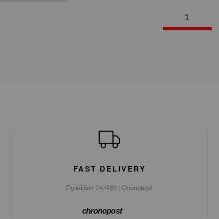
1
FAST DELIVERY
Expédition 24/48h : Chronopost
chronopost