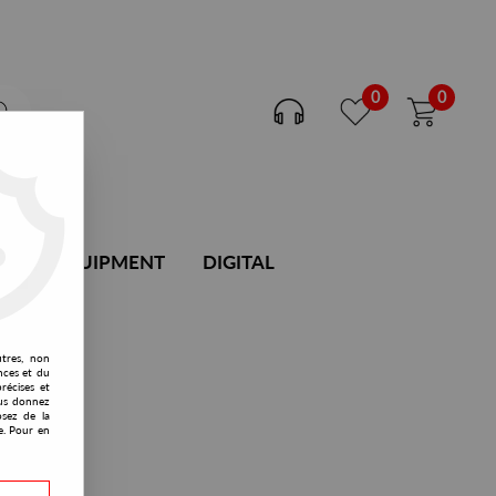
0
0
DJ EQUIPMENT
DIGITAL
utres, non
nces et du
récises et
vous donnez
osez de la
e. Pour en