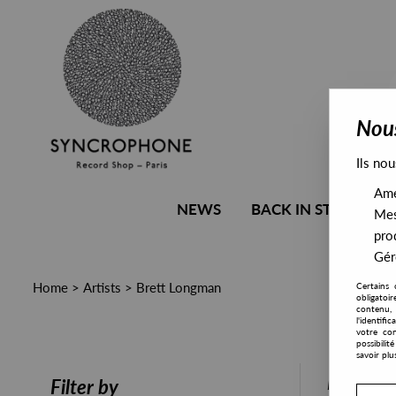
Nous
Ils nou
Amél
NEWS
BACK IN STOCK
Mes
pro
Gére
Home
>
Artists
>
Brett Longman
Certains 
obligatoi
contenu, 
l'identifi
votre con
possibili
savoir plu
PRESALE
Filter by