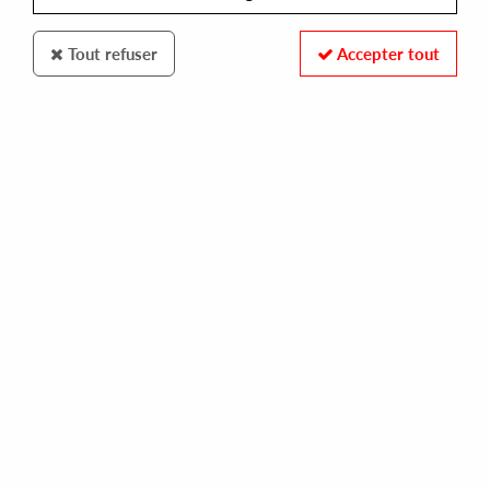
Tout refuser
Accepter tout
INCIENSO
BUTTECHNO
minimal cuts
12,00 €