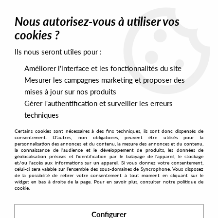
0
Nous autorisez-vous à utiliser vos
cookies ?
Ils nous seront utiles pour :
Home
>
Artists
>
Buttechno
Améliorer l'interface et les fonctionnalités du site
Buttechno
Mesurer les campagnes marketing et proposer des
mises à jour sur nos produits
Gérer l'authentification et surveiller les erreurs
SORT & FILTER
techniques
Certains cookies sont nécessaires à des fins techniques, ils sont donc dispensés de
PRESALES EXCLUSIVES
consentement. D'autres, non obligatoires, peuvent être utilisés pour la
personnalisation des annonces et du contenu, la mesure des annonces et du contenu,
la connaissance de l'audience et le développement de produits, les données de
géolocalisation précises et l'identification par le balayage de l'appareil, le stockage
1
et/ou l'accès aux informations sur un appareil. Si vous donnez votre consentement,
celui-ci sera valable sur l’ensemble des sous-domaines de Syncrophone. Vous disposez
de la possibilité de retirer votre consentement à tout moment en cliquant sur le
widget en bas à droite de la page. Pour en savoir plus, consulter notre politique de
cookie.
Configurer