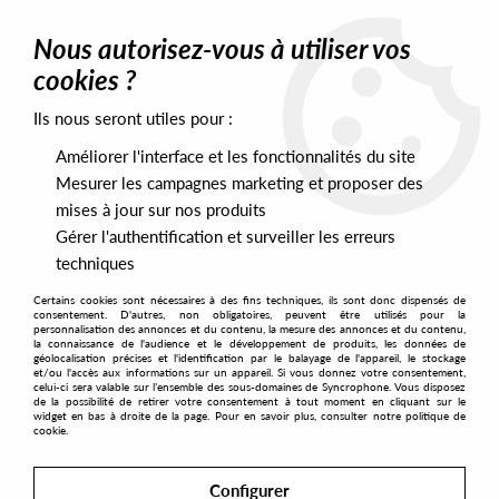
0
Nous autorisez-vous à utiliser vos
cookies ?
Ils nous seront utiles pour :
Home
>
Artists
>
Callisto
Améliorer l'interface et les fonctionnalités du site
Callisto
Mesurer les campagnes marketing et proposer des
mises à jour sur nos produits
Gérer l'authentification et surveiller les erreurs
SORT & FILTER
techniques
Certains cookies sont nécessaires à des fins techniques, ils sont donc dispensés de
PRESALES EXCLUSIVES
consentement. D'autres, non obligatoires, peuvent être utilisés pour la
personnalisation des annonces et du contenu, la mesure des annonces et du contenu,
la connaissance de l'audience et le développement de produits, les données de
géolocalisation précises et l'identification par le balayage de l'appareil, le stockage
3
et/ou l'accès aux informations sur un appareil. Si vous donnez votre consentement,
celui-ci sera valable sur l’ensemble des sous-domaines de Syncrophone. Vous disposez
de la possibilité de retirer votre consentement à tout moment en cliquant sur le
widget en bas à droite de la page. Pour en savoir plus, consulter notre politique de
cookie.
Configurer