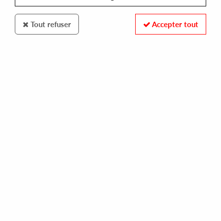
Tout refuser
Accepter tout
GUIDANCE
CALLISTO
guidance is internal part 3
27,00 €