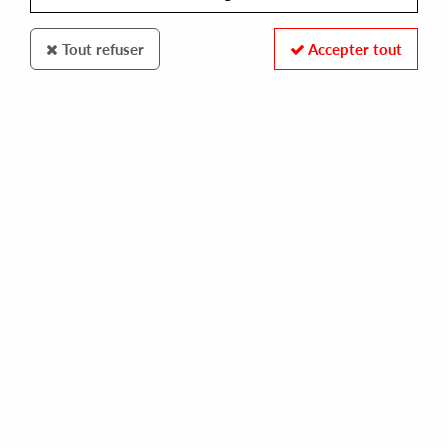
Tout refuser
Accepter tout
BANOFFEE PIES RECORDS
CASSIUS SELECT
heavyweight
13,00 €