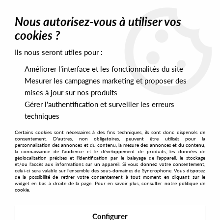
0
Nous autorisez-vous à utiliser vos
cookies ?
Ils nous seront utiles pour :
Home
>
Artists
>
Cassius Select
Améliorer l'interface et les fonctionnalités du site
Cassius Select
Mesurer les campagnes marketing et proposer des
mises à jour sur nos produits
Gérer l'authentification et surveiller les erreurs
SORT & FILTER
techniques
Certains cookies sont nécessaires à des fins techniques, ils sont donc dispensés de
PRESALES EXCLUSIVES
consentement. D'autres, non obligatoires, peuvent être utilisés pour la
personnalisation des annonces et du contenu, la mesure des annonces et du contenu,
la connaissance de l'audience et le développement de produits, les données de
géolocalisation précises et l'identification par le balayage de l'appareil, le stockage
1
et/ou l'accès aux informations sur un appareil. Si vous donnez votre consentement,
celui-ci sera valable sur l’ensemble des sous-domaines de Syncrophone. Vous disposez
de la possibilité de retirer votre consentement à tout moment en cliquant sur le
widget en bas à droite de la page. Pour en savoir plus, consulter notre politique de
cookie.
Configurer