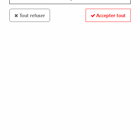
Tout refuser
Accepter tout
PHONOGRAMME
CHASINDUB
still here ep
10,00 €