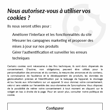
0
Nous autorisez-vous à utiliser vos
cookies ?
Ils nous seront utiles pour :
Home
>
Artists
>
Chasindub
Améliorer l'interface et les fonctionnalités du site
Chasindub
Mesurer les campagnes marketing et proposer des
mises à jour sur nos produits
Gérer l'authentification et surveiller les erreurs
SORT & FILTER
techniques
Certains cookies sont nécessaires à des fins techniques, ils sont donc dispensés de
PRESALES EXCLUSIVES
consentement. D'autres, non obligatoires, peuvent être utilisés pour la
personnalisation des annonces et du contenu, la mesure des annonces et du contenu,
la connaissance de l'audience et le développement de produits, les données de
géolocalisation précises et l'identification par le balayage de l'appareil, le stockage
1
et/ou l'accès aux informations sur un appareil. Si vous donnez votre consentement,
celui-ci sera valable sur l’ensemble des sous-domaines de Syncrophone. Vous disposez
de la possibilité de retirer votre consentement à tout moment en cliquant sur le
widget en bas à droite de la page. Pour en savoir plus, consulter notre politique de
cookie.
Configurer