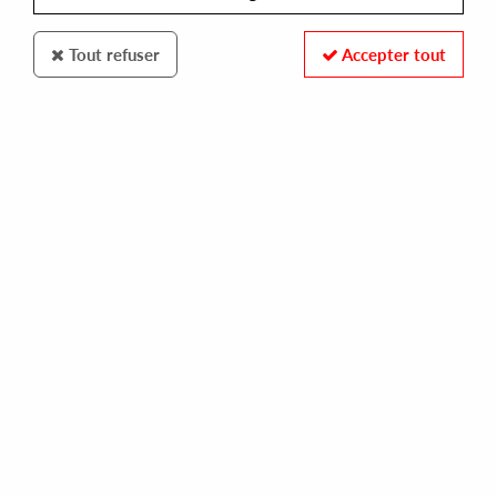
Tout refuser
Accepter tout
USELESS TRANSMISSIONS
CHATON
twin freaks
10,00 €