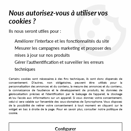
0
Nous autorisez-vous à utiliser vos
cookies ?
Ils nous seront utiles pour :
Home
>
Artists
>
Chaton
Améliorer l'interface et les fonctionnalités du site
Chaton
Mesurer les campagnes marketing et proposer des
mises à jour sur nos produits
Gérer l'authentification et surveiller les erreurs
SORT & FILTER
techniques
Certains cookies sont nécessaires à des fins techniques, ils sont donc dispensés de
PRESALES EXCLUSIVES
consentement. D'autres, non obligatoires, peuvent être utilisés pour la
personnalisation des annonces et du contenu, la mesure des annonces et du contenu,
la connaissance de l'audience et le développement de produits, les données de
géolocalisation précises et l'identification par le balayage de l'appareil, le stockage
1
et/ou l'accès aux informations sur un appareil. Si vous donnez votre consentement,
celui-ci sera valable sur l’ensemble des sous-domaines de Syncrophone. Vous disposez
de la possibilité de retirer votre consentement à tout moment en cliquant sur le
widget en bas à droite de la page. Pour en savoir plus, consulter notre politique de
cookie.
Configurer