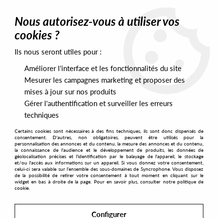
0
Nous autorisez-vous à utiliser vos
cookies ?
Ils nous seront utiles pour :
Home
>
Artists
>
Chris Carrier
Améliorer l'interface et les fonctionnalités du site
Chris Carrier
Mesurer les campagnes marketing et proposer des
mises à jour sur nos produits
Gérer l'authentification et surveiller les erreurs
SORT & FILTER
techniques
Certains cookies sont nécessaires à des fins techniques, ils sont donc dispensés de
PRESALES EXCLUSIVES
consentement. D'autres, non obligatoires, peuvent être utilisés pour la
personnalisation des annonces et du contenu, la mesure des annonces et du contenu,
la connaissance de l'audience et le développement de produits, les données de
géolocalisation précises et l'identification par le balayage de l'appareil, le stockage
17
et/ou l'accès aux informations sur un appareil. Si vous donnez votre consentement,
celui-ci sera valable sur l’ensemble des sous-domaines de Syncrophone. Vous disposez
de la possibilité de retirer votre consentement à tout moment en cliquant sur le
widget en bas à droite de la page. Pour en savoir plus, consulter notre politique de
cookie.
Configurer