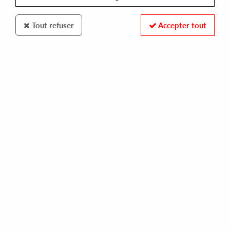
Tout refuser
Accepter tout
SOUND CARRIER
CHRIS CARRIER
level of concern
14,00 €