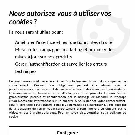
0
Nous autorisez-vous à utiliser vos
cookies ?
Ils nous seront utiles pour :
Home
>
Artists
>
Cockney Lama
Améliorer l'interface et les fonctionnalités du site
Cockney Lama
Mesurer les campagnes marketing et proposer des
mises à jour sur nos produits
Gérer l'authentification et surveiller les erreurs
SORT & FILTER
techniques
Certains cookies sont nécessaires à des fins techniques, ils sont donc dispensés de
PRESALES EXCLUSIVES
consentement. D'autres, non obligatoires, peuvent être utilisés pour la
personnalisation des annonces et du contenu, la mesure des annonces et du contenu,
la connaissance de l'audience et le développement de produits, les données de
géolocalisation précises et l'identification par le balayage de l'appareil, le stockage
2
et/ou l'accès aux informations sur un appareil. Si vous donnez votre consentement,
celui-ci sera valable sur l’ensemble des sous-domaines de Syncrophone. Vous disposez
de la possibilité de retirer votre consentement à tout moment en cliquant sur le
widget en bas à droite de la page. Pour en savoir plus, consulter notre politique de
cookie.
Configurer