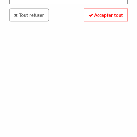
Tout refuser
Accepter tout
ROBSOUL
COCKNEY LAMA
baby funk you
10,00 €