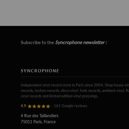
Subscribe to the
Syncrophone newsletter :
SYNCROPHONE
Independent vinyl record store in Paris since 2004. Shop house vin
records, techno records, disco vinyl, funk records, ambient vinyl. R
vinyl records and limited edition vinyl pressings.
4.9
- 161 Google reviews
4 Rue des Taillandiers
75011 Paris, France