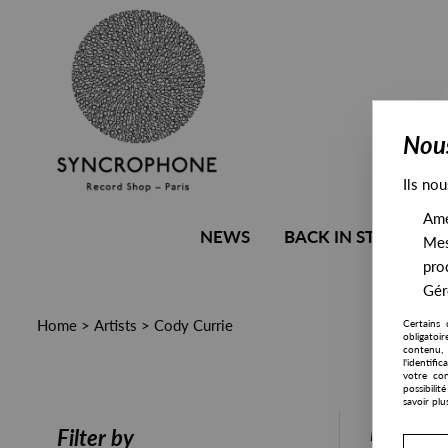
Nous
Ils nou
Amél
NEWS
BACK IN STOCK
Mes
pro
Gére
Home
>
Artists
>
Cody Currie
Certains 
obligatoi
contenu, 
l'identifi
votre con
possibili
savoir plu
PRESALE
Filter by