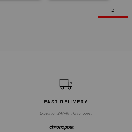
2
FAST DELIVERY
Expédition 24/48h : Chronopost
chronopost