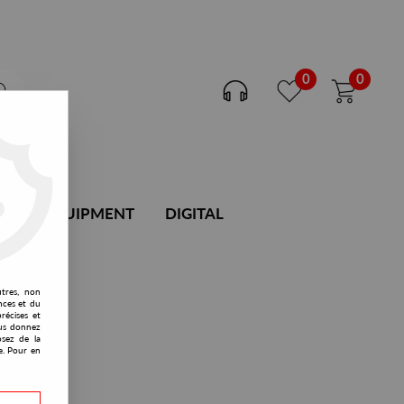
0
0
DJ EQUIPMENT
DIGITAL
utres, non
nces et du
récises et
vous donnez
osez de la
e. Pour en