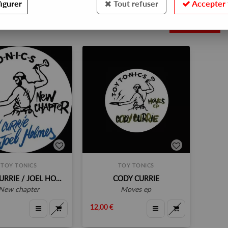
igurer
Tout refuser
Accepter 
2
TOY TONICS
TOY TONICS
CODY CURRIE / JOEL HOLMES
CODY CURRIE
new chapter
moves ep
12,00 €