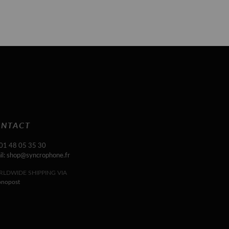
NTACT
 01 48 05 35 30
il: shop@syncrophone.fr
LDWIDE SHIPPING VIA
onopost