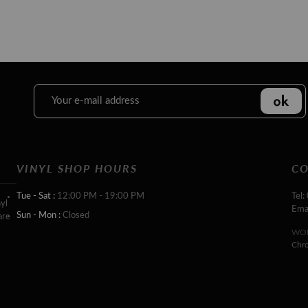
VINYL SHOP HOURS
CO
Tue - Sat :
12:00 PM - 19:00 PM
Tel:
yl
Ema
Sun - Mon :
Closed
are
WOR
Chr