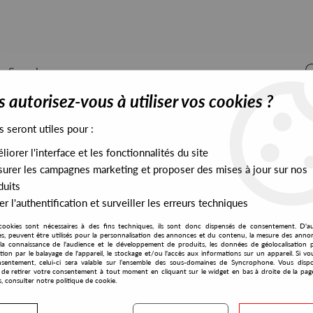
 autorisez-vous à utiliser vos cookies ?
s seront utiles pour :
iorer l'interface et les fonctionnalités du site
ALL STOCK
EXCLUSIVES
PRESALES EXCLUSIVES
urer les campagnes marketing et proposer des mises à jour sur nos
duits
r l'authentification et surveiller les erreurs techniques
cookies sont nécessaires à des fins techniques, ils sont donc dispensés de consentement. D'a
res, peuvent être utilisés pour la personnalisation des annonces et du contenu, la mesure des anno
la connaissance de l'audience et le développement de produits, les données de géolocalisation p
Cody Currie
cation par le balayage de l'appareil, le stockage et/ou l'accès aux informations sur un appareil. Si 
sentement, celui-ci sera valable sur l’ensemble des sous-domaines de Syncrophone. Vous disp
té de retirer votre consentement à tout moment en cliquant sur le widget en bas à droite de la pag
s, consulter notre politique de cookie.
S EXCLUSIVES