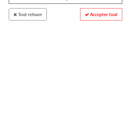
Tout refuser
Accepter tout
RITUAL PROCESS
COLDGEIST & CÔME
a court of initiation ep
10,00 €