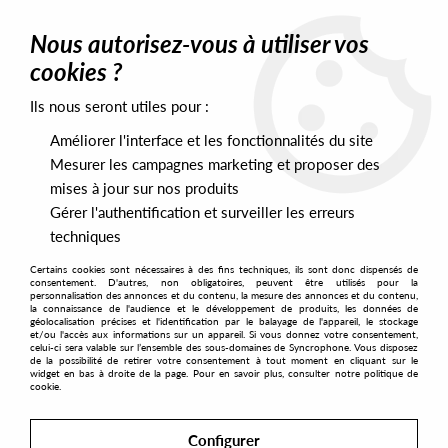
0
Nous autorisez-vous à utiliser vos
cookies ?
Ils nous seront utiles pour :
Home
>
Artists
>
Coldgeist & Côme
Améliorer l'interface et les fonctionnalités du site
Coldgeist & Côme
Mesurer les campagnes marketing et proposer des
mises à jour sur nos produits
Gérer l'authentification et surveiller les erreurs
SORT & FILTER
techniques
Certains cookies sont nécessaires à des fins techniques, ils sont donc dispensés de
PRESALES EXCLUSIVES
consentement. D'autres, non obligatoires, peuvent être utilisés pour la
personnalisation des annonces et du contenu, la mesure des annonces et du contenu,
la connaissance de l'audience et le développement de produits, les données de
géolocalisation précises et l'identification par le balayage de l'appareil, le stockage
1
et/ou l'accès aux informations sur un appareil. Si vous donnez votre consentement,
celui-ci sera valable sur l’ensemble des sous-domaines de Syncrophone. Vous disposez
de la possibilité de retirer votre consentement à tout moment en cliquant sur le
widget en bas à droite de la page. Pour en savoir plus, consulter notre politique de
cookie.
Configurer