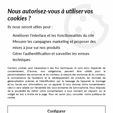
0
Nous autorisez-vous à utiliser vos
cookies ?
Ils nous seront utiles pour :
Home
>
Artists
>
Cosmic Garden
Améliorer l'interface et les fonctionnalités du site
Cosmic Garden
Mesurer les campagnes marketing et proposer des
mises à jour sur nos produits
Gérer l'authentification et surveiller les erreurs
SORT & FILTER
techniques
Certains cookies sont nécessaires à des fins techniques, ils sont donc dispensés de
PRESALES EXCLUSIVES
consentement. D'autres, non obligatoires, peuvent être utilisés pour la
personnalisation des annonces et du contenu, la mesure des annonces et du contenu,
la connaissance de l'audience et le développement de produits, les données de
géolocalisation précises et l'identification par le balayage de l'appareil, le stockage
2
et/ou l'accès aux informations sur un appareil. Si vous donnez votre consentement,
celui-ci sera valable sur l’ensemble des sous-domaines de Syncrophone. Vous disposez
de la possibilité de retirer votre consentement à tout moment en cliquant sur le
widget en bas à droite de la page. Pour en savoir plus, consulter notre politique de
cookie.
Configurer