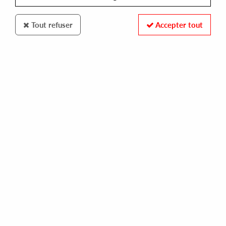
Tout refuser
Accepter tout
COSMIC RHYTHM
COSMIC GARDEN
promise of the sun
11,99 €