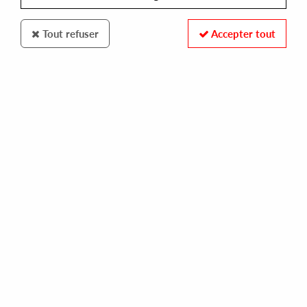
Tout refuser
Accepter tout
A STRANGELY ISOLATED PLACE
DAMM
nautical dawn
35,00 €