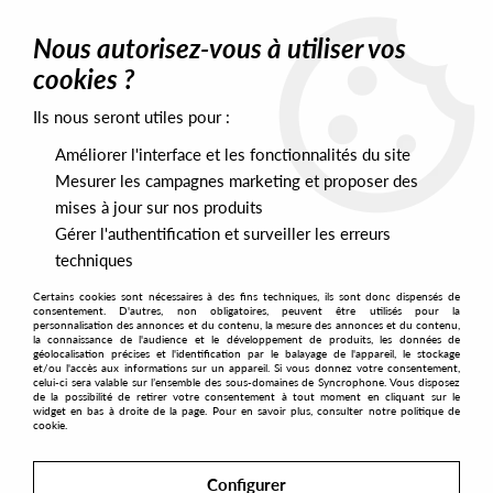
0
Nous autorisez-vous à utiliser vos
cookies ?
Ils nous seront utiles pour :
Home
>
Artists
>
Damm
Améliorer l'interface et les fonctionnalités du site
Damm
Mesurer les campagnes marketing et proposer des
mises à jour sur nos produits
Gérer l'authentification et surveiller les erreurs
SORT & FILTER
techniques
Certains cookies sont nécessaires à des fins techniques, ils sont donc dispensés de
PRESALES EXCLUSIVES
consentement. D'autres, non obligatoires, peuvent être utilisés pour la
personnalisation des annonces et du contenu, la mesure des annonces et du contenu,
la connaissance de l'audience et le développement de produits, les données de
géolocalisation précises et l'identification par le balayage de l'appareil, le stockage
1
et/ou l'accès aux informations sur un appareil. Si vous donnez votre consentement,
celui-ci sera valable sur l’ensemble des sous-domaines de Syncrophone. Vous disposez
de la possibilité de retirer votre consentement à tout moment en cliquant sur le
widget en bas à droite de la page. Pour en savoir plus, consulter notre politique de
cookie.
Configurer