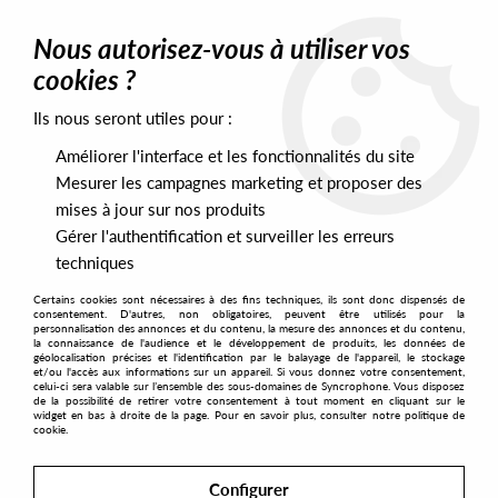
0
Nous autorisez-vous à utiliser vos
cookies ?
Ils nous seront utiles pour :
Home
>
Artists
>
Dan Ghenacia
Améliorer l'interface et les fonctionnalités du site
Dan Ghenacia
Mesurer les campagnes marketing et proposer des
mises à jour sur nos produits
Gérer l'authentification et surveiller les erreurs
SORT & FILTER
techniques
Certains cookies sont nécessaires à des fins techniques, ils sont donc dispensés de
PRESALES EXCLUSIVES
consentement. D'autres, non obligatoires, peuvent être utilisés pour la
personnalisation des annonces et du contenu, la mesure des annonces et du contenu,
la connaissance de l'audience et le développement de produits, les données de
géolocalisation précises et l'identification par le balayage de l'appareil, le stockage
5
et/ou l'accès aux informations sur un appareil. Si vous donnez votre consentement,
celui-ci sera valable sur l’ensemble des sous-domaines de Syncrophone. Vous disposez
de la possibilité de retirer votre consentement à tout moment en cliquant sur le
widget en bas à droite de la page. Pour en savoir plus, consulter notre politique de
cookie.
Configurer