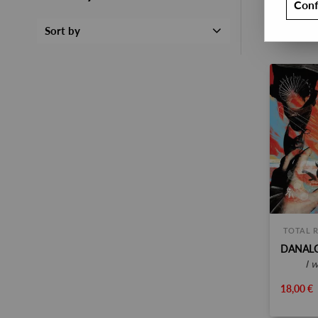
Conf
Sort by
TOTAL 
i 
18,00 €