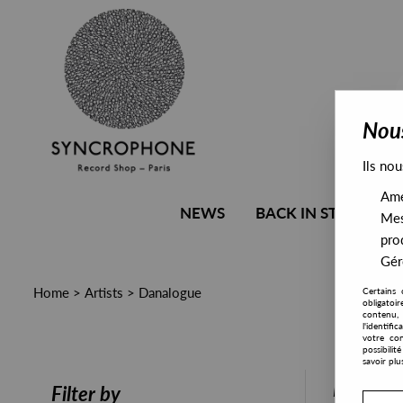
Nous
Ils nou
Amél
NEWS
BACK IN STOCK
Mes
pro
Gére
Home
>
Artists
>
Danalogue
Certains 
obligatoi
contenu, 
l'identifi
votre con
possibili
savoir plu
PRESALE
Filter by