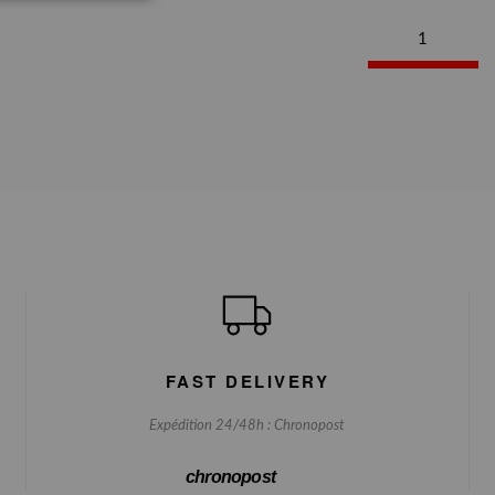
1
FAST DELIVERY
Expédition 24/48h : Chronopost
chronopost