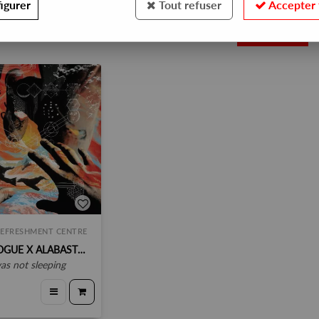
igurer
Tout refuser
Accepter 
1
REFRESHMENT CENTRE
DANALOGUE X ALABASTER DEPLUME
was not sleeping