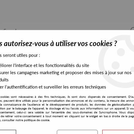
 autorisez-vous à utiliser vos cookies ?
s seront utiles pour :
iorer l'interface et les fonctionnalités du site
ALL STOCK
EXCLUSIVES
PRESALES EXCLUSIVES
urer les campagnes marketing et proposer des mises à jour sur nos
duits
r l'authentification et surveiller les erreurs techniques
cookies sont nécessaires à des fins techniques, ils sont donc dispensés de consentement. D'a
res, peuvent être utilisés pour la personnalisation des annonces et du contenu, la mesure des anno
la connaissance de l'audience et le développement de produits, les données de géolocalisation p
Danalogue
cation par le balayage de l'appareil, le stockage et/ou l'accès aux informations sur un appareil. Si 
sentement, celui-ci sera valable sur l’ensemble des sous-domaines de Syncrophone. Vous disp
té de retirer votre consentement à tout moment en cliquant sur le widget en bas à droite de la pag
s, consulter notre politique de cookie.
S EXCLUSIVES