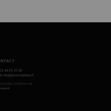
NTACT
 01 48 05 35 30
il: shop@syncrophone.fr
LDWIDE SHIPPING VIA
onopost