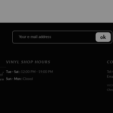
VINYL SHOP HOURS
CO
Tue - Sat :
12:00 PM - 19:00 PM
Tel:
yl
Ema
Sun - Mon :
Closed
are
WOR
Chr