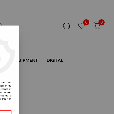
0
0
DJ EQUIPMENT
DIGITAL
utres, non
nces et du
récises et
vous donnez
osez de la
e. Pour en