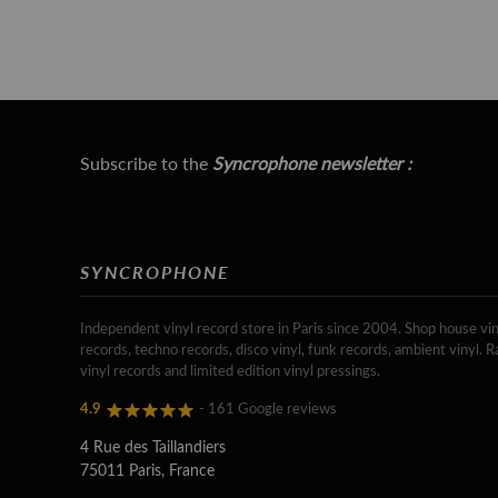
Subscribe to the
Syncrophone newsletter :
SYNCROPHONE
Independent vinyl record store in Paris since 2004. Shop house vin
records, techno records, disco vinyl, funk records, ambient vinyl. R
vinyl records and limited edition vinyl pressings.
4.9
- 161 Google reviews
4 Rue des Taillandiers
75011 Paris, France